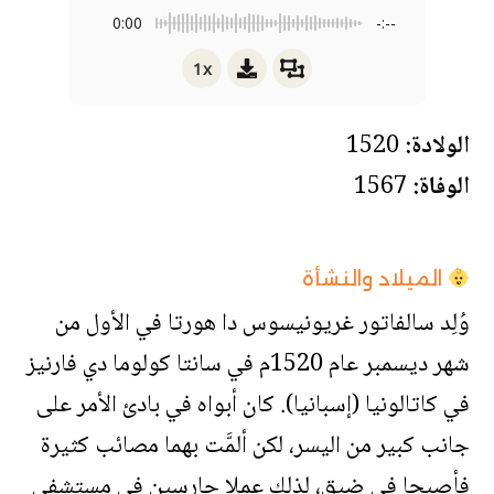
0:00
-:--
1x
الولادة:
1520
الوفاة:
1567
الميلاد والنشأة
وُلِد سالفاتور غريونيسوس دا هورتا في الأول من
شهر ديسمبر عام 1520م في سانتا كولوما دي فارنيز
في كاتالونيا (إسبانيا). كان أبواه في بادئ الأمر على
جانب كبير من اليسر، لكن ألمَّت بهما مصائب كثيرة
فأصبحا في ضيق، لذلك عملا حارسين في مستشفى