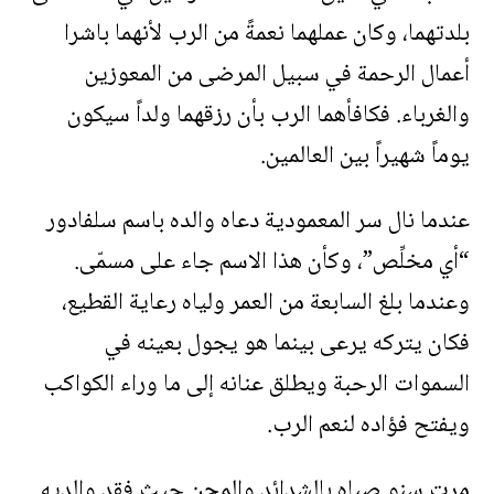
بلدتهما، وكان عملهما نعمةً من الرب لأنهما باشرا
أعمال الرحمة في سبيل المرضى من المعوزين
والغرباء. فكافأهما الرب بأن رزقهما ولداً سيكون
يوماً شهيراً بين العالمين.
عندما نال سر المعمودية دعاه والده باسم سلفادور
“أي مخلِّص”، وكأن هذا الاسم جاء على مسمّى.
وعندما بلغ السابعة من العمر ولياه رعاية القطيع،
فكان يتركه يرعى بينما هو يجول بعينه في
السموات الرحبة ويطلق عنانه إلى ما وراء الكواكب
ويفتح فؤاده لنعم الرب.
مرت سنو صباه بالشدائد والمحن حيث فقد والديه