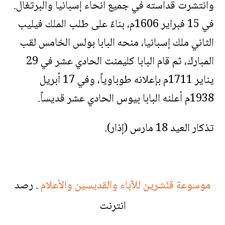
وانتشرت قداسته في جميع أنحاء إسبانيا والبرتغال.
في 15 فبراير 1606م، بناءً على طلب الملك فيليب
الثاني ملك إسبانيا، منحه البابا بولس الخامس لقب
المبارك، ثم قام البابا كليمنت الحادي عشر في 29
يناير 1711م بإعلانه طوباوياً، وفي 17 أبريل
1938م أعلنه البابا بيوس الحادي عشر قديساً.
تذكار العيد 18 مارس (إذار).
موسوعة قنّشرين للآباء والقديسين والأعلام
. رصد
انترنت