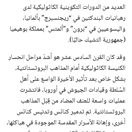
العديد من الدورات التكوينية الكاثوليكية لدى
رهبانيات البندكتين في “ريجنسبرج” بألمانيا،
واليسوعيين في “برون” و”ألمتس” بمملكة بوهيميا
(جمهورية التشيك حاليًا).
وقد كان القرن السادس عشر هو أشدّ مراحل انحسار
الكنيسة الكاثوليكية أمام المذاهب البروتستانتية،
بشكل خاص بعد تأثير الأخيرة الواسع على أهل
السُلطة وقيادات الجيوش في أوروبا، فانتشرت
عمليات واسعة للعنف المضاد من قِبَل المذاهب
البروتستانتية. تم تدمير كنائس وتدنيس كنائس
أخرى، وإهانة الأسرار المقدسة الموجودة في هياكلها،