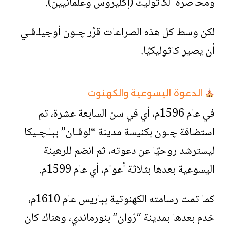
ومحاصرة الكاثوليك (إكليروس وعلمانيين).
لكن وسط كل هذه الصراعات قرَّر ﭼـون أوجيلـﭬـي
أن يصير كاثوليكيًا.
الدعوة اليسوعية والكهنوت
في عام 1596م، أي في سن السابعة عشرة، تم
استضافة ﭼـون بكنيسة مدينة “لوﭬـان” ببلـﭼـيكا
ليسترشد روحيًا عن دعوته، ثم انضم للرهبنة
اليسوعية بعدها بثلاثة أعوام، أي عام 1599م.
كما تمت رسامته الكهنوتية بباريس عام 1610م،
خدم بعدها بمدينة “رُوان” بنورماندي، وهناك كان