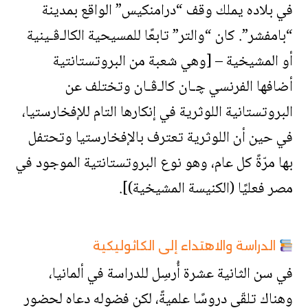
في بلاده يملك وقف “درامنكيس” الواقع بمدينة
“بامفشر”. كان “والتر” تابعًا للمسيحية الكالـﭬـينية
أو المشيخية – [وهي شعبة من البروتستانتية
أضافها الفرنسي ﭼـان كالـﭬـان وتختلف عن
البروتستانية اللوثرية في إنكارها التام للإفخارستيا،
في حين أن اللوثرية تعترف بالإفخارستيا وتحتفل
بها مرّةً كل عام، وهو نوع البروتستانتية الموجود في
مصر فعليًا (الكنيسة المشيخية)].
الدراسة والاهتداء إلى الكاثوليكية
في سن الثانية عشرة أُرسِل للدراسة في ألمانيا،
وهناك تلقّى دروسًا علميةً، لكن فضوله دعاه لحضور