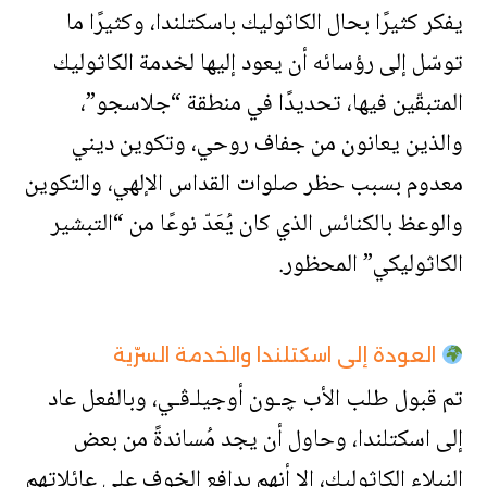
يفكر كثيرًا بحال الكاثوليك باسكتلندا، وكثيرًا ما
توسّل إلى رؤسائه أن يعود إليها لخدمة الكاثوليك
المتبقّين فيها، تحديدًا في منطقة “جلاسجو”،
والذين يعانون من جفاف روحي، وتكوين ديني
معدوم بسبب حظر صلوات القداس الإلهي، والتكوين
والوعظ بالكنائس الذي كان يُعَدّ نوعًا من “التبشير
الكاثوليكي” المحظور.
العودة إلى اسكتلندا والخدمة السرّية
تم قبول طلب الأب ﭼـون أوجيلـﭬـي، وبالفعل عاد
إلى اسكتلندا، وحاول أن يجد مُساندةً من بعض
النبلاء الكاثوليك، إلا أنهم بدافع الخوف على عائلاتهم