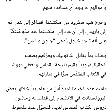
وأموالهم لم يجد أي مساندة منهم.
وخرج شبه مطرود من اسكتلندا، فسافر إلى لندن ثم
إلى باريس، إلى أن عاد إلى اسكتلندا بعد مدّةٍ مُتنكِّرًا
على أنه تاجر خيول يُدعى “ﭼـون واتسن”.
وهناك بدأ يقابل الكاثوليك ويعرِّفهم بصفته
الحقيقية، وبدأ يقيم ذبيحة القداس ويعطي دروسًا
في الكتاب المقدَّس سرًّا في منازلهم.
دامت هذه الخدمة لمدة أقل من عام، بدأ خلالها بعض
البروتستانت في الانضمام إلى قداساته وحضور
دروس الكتاب المقدس لديه، فتحوّل عدد ملحوظ