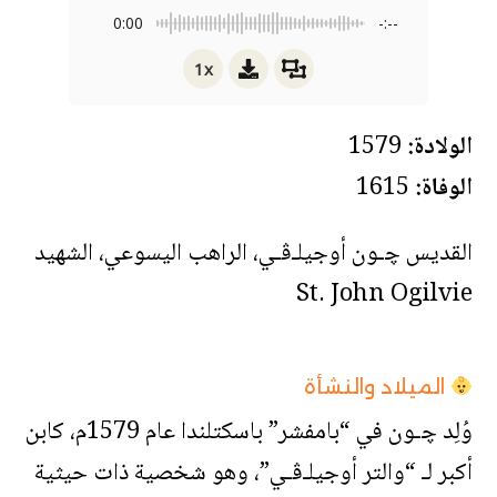
0:00
-:--
1x
الولادة:
1579
الوفاة:
1615
القديس ﭼـون أوجيلـﭬـي، الراهب اليسوعي، الشهيد
St. John Ogilvie
الميلاد والنشأة
وُلِد ﭼـون في “بامفشر” باسكتلندا عام 1579م، كابن
أكبر لـ “والتر أوجيلـﭬـي”، وهو شخصية ذات حيثية