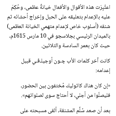
اعتُبِرَت هذه الأقوال والأفعال خيانةً عظمى، وحُكِمَ
عليه بالإعدام بتعليقه على الحبل وإخراج أحشائه ثم
شنقه (أسلوب خاص لإعدام متهمي الخيانة العظمى)
بالميدان الرئيسي بجلاسجو في 10 مارس 1615م،
حيث كان بعمر السادسة والثلاثين.
كانت آخر كلمات الأب ﭼـون أوجيلـﭬـي قبيل
إعدامه:
«إن كان هناك كاثوليك مُختفون بين الحضور،
فليصلّوا من أجلي، لا أحتاج سوى لصلواتهم».
بعد أن صعد سُلَّم المشنقة، ألقى مسبحته على