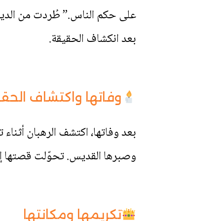
على حكم الناس.” طُردت من الدير 
بعد انكشاف الحقيقة.
وفاتها واكتشاف الحق
بعد وفاتها، اكتشف الرهبان أثناء ت
وصبرها القديس. تحوّلت قصتها إلى
تكريمها ومكانتها