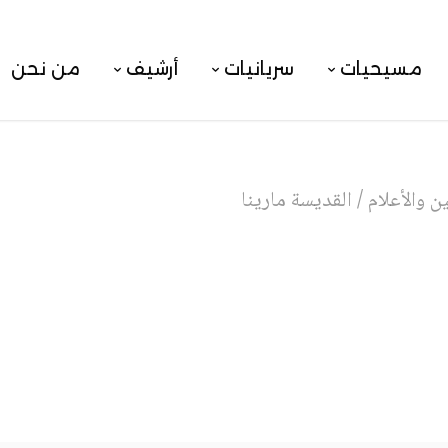
مسيحيات
سريانيات
أرشيف
من نحن
 والأعلام
/
القديسة مارينا