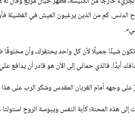
لجريء خارجًا من الكنيسة، فظهر خيال مريع وقال له ها
ح الدنس. كم من الذين يرغبون العيش في الفضيلة فأوق
ي».
 تكون شيئًا جميلًا لأن كل واحد يحتقرك، وأن مخلوقًا
فك أبدًا. فالذي حماني إلى الآن هو قادر أن يدافع عنّي 
رّ على وجهه أمام القربان المقدس وشكر الرب على هذا ا
ت إلى هذه المحنة؛ كآبة النفس ويبوسة الروح استولتا 