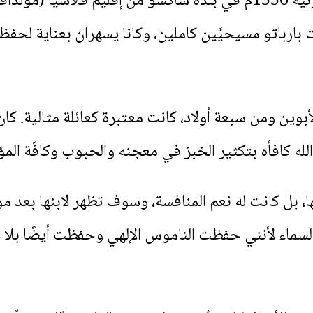
وُلِد جيوفاني كوستيك في 29 يونية 1556م في بلدة ساكسو من إقليم 
رباتو مسيحيَّين كاملين، وكانا يسهران بعناية لحفظ إ
لأبوين ومن سبعة أولاد، كانت معتبرة كعائلة مثالية. كا
الله كافأه بتكثير الخبز في معجنه والحبوب وكافّة المؤ
، بل كانت له نعم المنافسة، وسوف تظهر لابنها بعد موته
ى السماء لأنني حفظت الناموس الإلهي وحفظت أيضًا بل