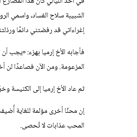
في أحد الليالي كان هذا المصارع ا
الشبيبة سلاح الفساد، واسمي الرو
إغراءاتي قد رفضتني دائمًا ورذلتن
فأجابه الأخ إرميا بهزء: «يجب أن
المزعومة. ومن الآن فصاعدًا لن أخا
ثم عاد الأخ إرميا إلى الكنيسة وخ
إن محنًا أخرى مؤلمة للغاية أُضيف
المحب عذابات لا تُحصى.