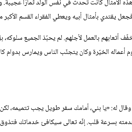
ذه الأمثال كانت تُحدث في نفس الولد ثمارًا عجيبةً. ول
عل يقتدي بأمثال أبيه ويعطي الفقراء القسم الأكبر م
فّف أتعابهم بالعمل لأجلهم. لم يحبّذ الجميع سلوكه، 
وم أعماله الخيّرة وكان يتجنّب الناس ويمارس بدوام كاف
وقال له: «يا بني، أمامك سفر طويل يجب تتميمه، لكن
لخدمته بسرعة قلب. إنّه تعالى سيكافئ خدماتك فتذوق سعا