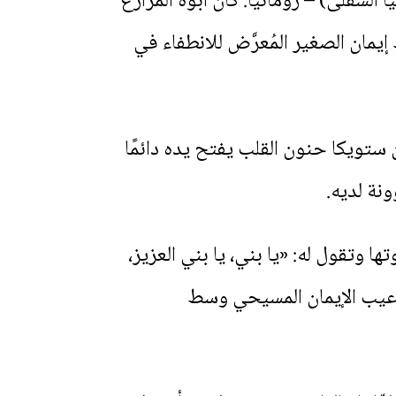
فلاشيا (مولدافيا السفلى) – رومانيا. كان أبوه المزارع
يمان الصغير المُعرَّض للانطفاء في
ن ستويكا حنون القلب يفتح يده دائمًا
ونة لديه.
ا وتقول له: «يا بني، يا بني العزيز،
ا عيب الإيمان المسيحي وسط