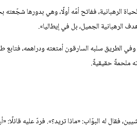
ياة الرهبانية، ففاتح أمّه أولًا، وهي بدورها شجّعته بح
ف الرهبانية الجميل، بل في إيطاليا».
 وفي الطريق سلبه السارقون أمتعته ودراهمه، فتابع طريقه
 ملحمةً حقيقيةً.
ن، فقال له البوّاب: «ماذا تريد؟». فردّ عليه قائلًا: 