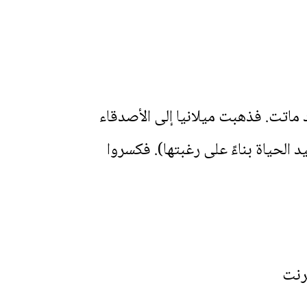
ماتت. فذهبت ميلانيا إلى الأصدقاء
لحياة بناءً على رغبتها). فكسروا
رنت