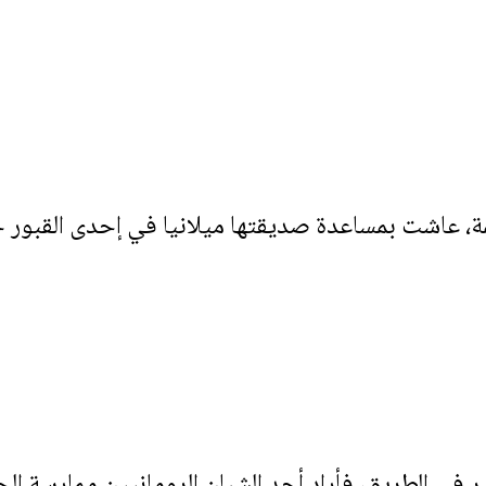
ة، عاشت بمساعدة صديقتها ميلانيا في إحدى القبور 
ر في الطريق، فأراد أحد الشبان الرومانيين ممارسة الج