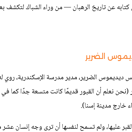
كتابه عن تاريخ الرهبان — من وراء الشباك لتكشف ب
يموس الضرير
س ديديموس الضرير، مدير مدرسة الإسكندرية، روي له ع
حن نعلم أن القبور قديمًا كانت متسعة جدًا كما في كث
 خارج مدينة إسنا).
القبر عليها، ولم تسمح لنفسها أن ترى وجه إنسان عشر