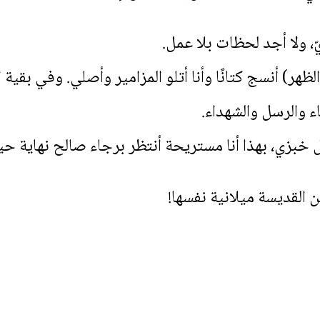
 ولا أجد لحظات بلا عمل.
باح حتى التاسعة (3 بعد الظهر) أنسج كتانًا وأنا أتلو المزامير وأصلي. 
ء والرسل والشهداء.
 خبزي، بهذا أنا مستريحة أنتظر برجاء صالح نهاية حي
 القديسة ميلانية نفسها!