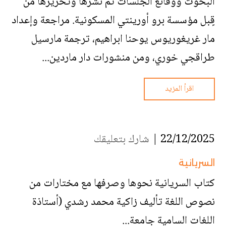
البحوث ووقائع الجلسات تمّ نشرها وتحريرها من
قٍبل مؤسسة برو أورينتي المسكونية. مراجعة وإعداد
مار غريغوريوس يوحنا ابراهيم، ترجمة مارسيل
طراقجي خوري، ومن منشورات دار ماردين...
اقرأ المزيد
22/12/2025 |
شارك بتعليقك
السريانية
كتاب السريانية نحوها وصرفها مع مختارات من
نصوص اللغة تأليف زاكية محمد رشدي (أستاذة
اللغات السامية جامعة...