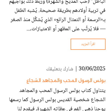
الباطل” (حب المديح والشهرة) وربط ذلك بواجبهم
في تربية أولادهم بطريقة صحيحة. يُشبه الطفل
بـ«الرسمة أو التمثال الرائع» الذي يُشكَّل منذ الصغر
— فلا يُرتَّب على المظهر أو الامتيازات،...
اقرأ المزيد
30/06/2025 |
شارك بتعليقك
بولس الرسول المحب والمجاهد الشجاع
يتناول كتاب بولس الرسول المحب والمجاهد
الشجاع شخصية القديس بولس الرسول كما رسمها
يوحنا ذهبي الفم في عظاته الشهيرة، فيقدم لنا