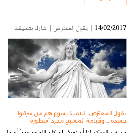
14/02/2017 |
يقول المعترض
|
شارك بتعليقك
يقول المعترض : تلاميذ يسوع هم من سرقوا
جسده … وقيامة المسيح مجرد أسطورة