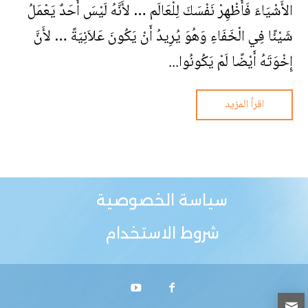
الأَشْيَاءَ فَأَظْهِرْ نَفْسَكَ لِلْعَالَم … لأَنَّهُ لَيْسَ أَحَدٌ يَعْمَلُ
شَيْئًا فِي الْخَفَاءِ وَهُوَ يُرِيدُ أَنْ يَكُونَ عَلاَنِيَةً … لأَنَّ
إِخْوَتَهُ أَيْضًا لَمْ يَكُونُوا...
اقرأ المزيد
سياسة الخصوصية
شروط الاستخدام