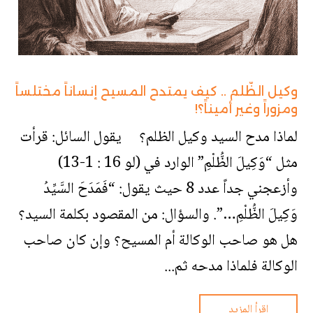
وكيل الظّلم .. كيف يمتدح المسيح إنساناً مختلساً
ومزوراً وغير أميناً؟!
لماذا مدح السيد وكيل الظلم؟ يقول السائل: قرأت
مثل “وَكِيلَ الظُّلْمِ” الوارد في (لو 16 : 1-13)
وأزعجني جداً عدد 8 حيث يقول: “فَمَدَحَ السَّيِّدُ
وَكِيلَ الظُّلْمِ…”. والسؤال: من المقصود بكلمة السيد؟
هل هو صاحب الوكالة أم المسيح؟ وإن كان صاحب
الوكالة فلماذا مدحه ثم...
اقرأ المزيد