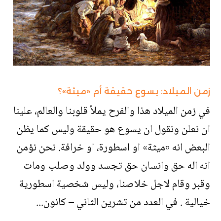
زمن الميلاد: يسوع حقيقة أم «ميثة»؟
في زمن الميلاد هذا والفرح يملأ قلوبنا والعالم، علينا
ان نعلن ونقول ان يسوع هو حقيقة وليس كما يظن
البعض انه «ميثة» او اسطورة، او خرافة. نحن نؤمن
انه اله حق وانسان حق تجسد وولد وصلب ومات
وقبر وقام لاجل خلاصنا، وليس شخصية اسطورية
خيالية . في العدد من تشرين الثاني – كانون...