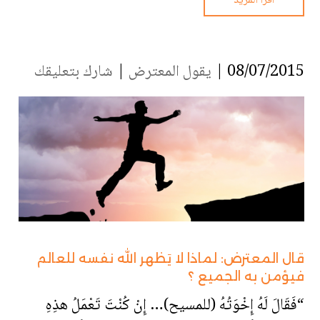
اقرأ المزيد
08/07/2015 |
يقول المعترض
|
شارك بتعليقك
قال المعترض: لماذا لا يَظهر الله نفسه للعالم
فيؤمن به الجميع ؟
“فَقَالَ لَهُ إِخْوَتُهُ (للمسيح)… إِنْ كُنْتَ تَعْمَلُ هذِهِ