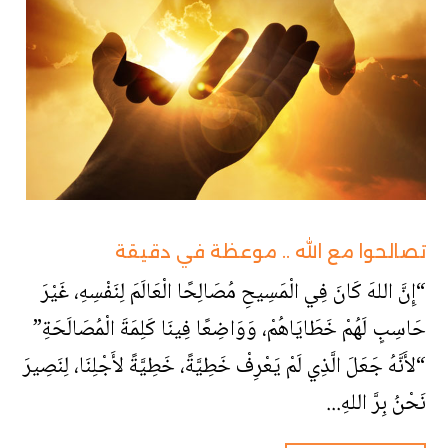
تصالحوا مع الله .. موعظة في دقيقة
“إِنَّ اللهَ كَانَ فِي الْمَسِيحِ مُصَالِحًا الْعَالَمَ لِنَفْسِهِ، غَيْرَ
حَاسِبٍ لَهُمْ خَطَايَاهُمْ، وَوَاضِعًا فِينَا كَلِمَةَ الْمُصَالَحَةِ”
“لأَنَّهُ جَعَلَ الَّذِي لَمْ يَعْرِفْ خَطِيَّةً، خَطِيَّةً لأَجْلِنَا، لِنَصِيرَ
نَحْنُ بِرَّ اللهِ...