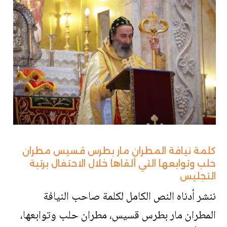
كلمة نيافة المطران مار بطرس قسيس مطران
حلب وتوابعها التي ألقاها خلال الاحتفال برتبة
التجليس
ننشر أدناه النص الكامل لكلمة صاحب النيافة
المطران مار بطرس قسيس، مطران حلب وتوابعها،