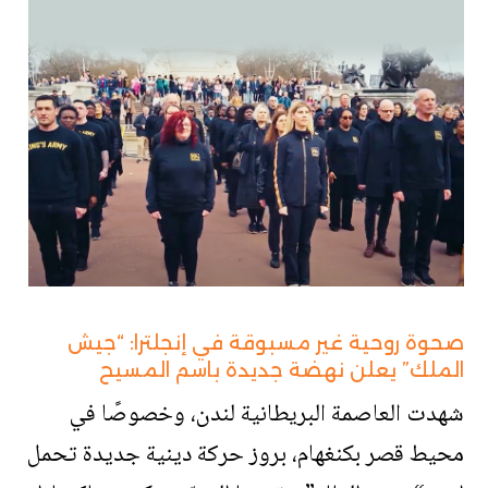
صحوة روحية غير مسبوقة في إنجلترا: “جيش
الملك” يعلن نهضة جديدة باسم المسيح
شهدت العاصمة البريطانية لندن، وخصوصًا في
محيط قصر بكنغهام، بروز حركة دينية جديدة تحمل