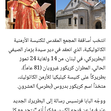
انتخب أساقفة المجمع المقدس للكنيسة الأرمنية
الكاثوليكية، الذي انعقد في دير سيدة بزمار الصيفي
البطريركي، في لبنان، من 14 ولغاية 24 تموز
الحالي، المطران كريكور غبرويان (81 عاماً)،
بطريركاً على كنيسة كيليكيا للأرمن الكاثوليك،
متخذاً اسم كريكور بدروس (بطرس) العشرون.
ووجّه البابا فرنسيس رسالة إلى البطريرك الجديد
عبّر فيها عن فرحه الكبير، مؤكداً أنه “يتحد مع كل