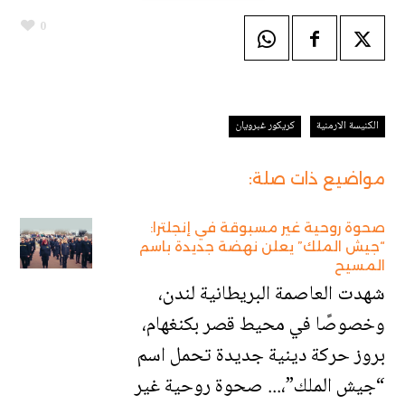
0
الكنيسة الارمنية
كريكور غبرويان
مواضيع ذات صلة:
صحوة روحية غير مسبوقة في إنجلترا:
“جيش الملك” يعلن نهضة جديدة باسم
المسيح
شهدت العاصمة البريطانية لندن،
وخصوصًا في محيط قصر بكنغهام،
بروز حركة دينية جديدة تحمل اسم
“جيش الملك”،... صحوة روحية غير