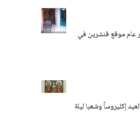
 مع مدير عام موقع قنشرين في
يد إكليروساً وشعبا ليلة