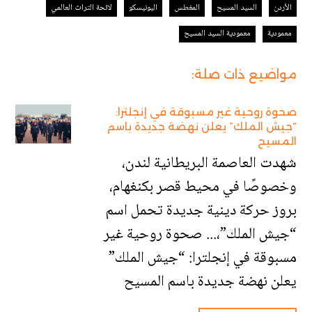
الأردن
السيد المسيح
المغطس
اليونيسكو
لائحة التراث العالمي
معمودية
معمودية السيد المسيح
مواضيع ذات صلة:
صحوة روحية غير مسبوقة في إنجلترا:
“جيش الملك” يعلن نهضة جديدة باسم
المسيح
شهدت العاصمة البريطانية لندن،
وخصوصًا في محيط قصر بكنغهام،
بروز حركة دينية جديدة تحمل اسم
“جيش الملك”،... صحوة روحية غير
مسبوقة في إنجلترا: “جيش الملك”
يعلن نهضة جديدة باسم المسيح