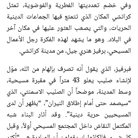
وفي خضم تعدديتها الفطرية والفوضوية، تمثل
كراتشي المكان الذي تتمتع فيها الجماعات الدينية
الحريات، والتي يصعب العثور عليها في مكان آخر
في البلاد. وهو ما يشهد لهذه الفكرة رجل الأعمال
المسيحي، برفيز هنري جيل، من مدينة كراتشي.
فبرفيز، الذي يقول أنه تصرف بإلهام من الله، موّل
لإنشاء صليب يعلو 43 متراً في مقبرة مسيحية،
وسط المدينة، موضحاً أن الصليب الاسمنتي، الذي
“سيصمد حتى أمام إطلاق النيران”، “يظهر أن لدى
المسيحيين حرية دينية”. وقد أثار البناء شبه
المكتمل النقاش داخل المجتمع المسيحي أولاً، وقبل
كل شيء. فالكاثوليك يقولون أن المبادرة هي “أكثر