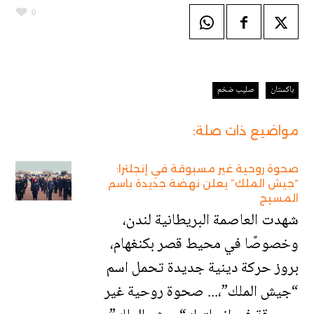
0
باكستان
صليب ضخم
مواضيع ذات صلة:
صحوة روحية غير مسبوقة في إنجلترا:
“جيش الملك” يعلن نهضة جديدة باسم
المسيح
شهدت العاصمة البريطانية لندن،
وخصوصًا في محيط قصر بكنغهام،
بروز حركة دينية جديدة تحمل اسم
“جيش الملك”،... صحوة روحية غير