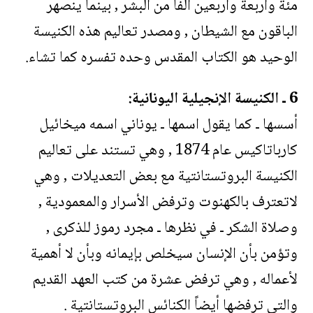
مئةً وأربعة وأربعين ألفاً من البشر , بينما ينصهر
الباقون مع الشيطان , ومصدر تعاليم هذه الكنيسة
الوحيد هو الكتاب المقدس وحده تفسره كما تشاء.
6 ـ الكنيسة الإنجيلية اليونانية:
أسسها ـ كما يقول اسمها ـ يوناني اسمه ميخائيل
كارباتاكيس عام 1874 , وهي تستند على تعاليم
الكنيسة البروتستانتية مع بعض التعديلات , وهي
لاتعترف بالكهنوت وترفض الأسرار والمعمودية ,
وصلاة الشكر ـ في نظرها ـ مجرد رموز للذكرى ,
وتؤمن بأن الإنسان سيخلص بإيمانه وبأن لا أهمية
لأعماله , وهي ترفض عشرة من كتب العهد القديم
والتي ترفضها أيضاً الكنائس البروتستانتية .