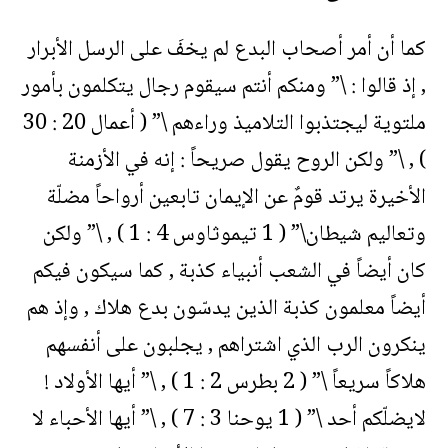
كما أن أمر أصحاب البدع لم يخفَ على الرسل الأبرار
, إذ قالوا : \” ومنكم أنتم سيقوم رجال يتكلمون بأمور
ملتوية ليجتذبوا التلاميذ وراءهم \” ( أعمال 20 : 30
) , \” ولكن الروح يقول صريحاً : إنه في الأزمنة
الأخيرة يرتد قومٌ عن الإيمان تابعين أرواحاً مضلّة
وتعاليم شيطان\” ( 1 تيموثاوس 4 : 1 ) , \” ولكن
كان أيضاً في الشعب أنبياء كذبة , كما سيكون فيكم
أيضاً معلمون كذبة الذين يدسّون بدع هلاك , وإذ هم
ينكرون الرب الذي اشتراهم , يجلبون على أنفسهم
هلاكاً سريعاً \” ( 2 بطرس 2 : 1 ) , \” أيها الأولاد !
لايضلّكم أحد \” ( 1 يوحنا 3 : 7 ) , \” أيها الأحباء لا