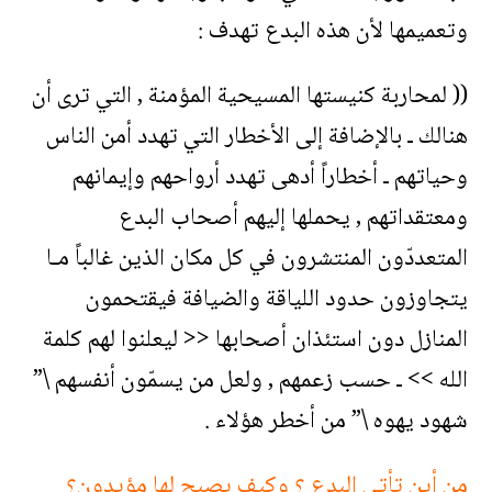
وتعميمها لأن هذه البدع تهدف :
(( لمحاربة كنيستها المسيحية المؤمنة , التي ترى أن
هنالك ـ بالإضافة إلى الأخطار التي تهدد أمن الناس
وحياتهم ـ أخطاراً أدهى تهدد أرواحهم وإيمانهم
ومعتقداتهم , يحملها إليهم أصحاب البدع
المتعددّون المنتشرون في كل مكان الذين غالباً مـا
يتجاوزون حدود اللياقة والضيافة فيقتحمون
المنازل دون استئذان أصحابها << ليعلنوا لهم كلمة
الله >> ـ حسب زعمهم , ولعل من يسمّون أنفسهم \”
شهود يهوه \” من أخطر هؤلاء .
من أين تأتي البدع ؟ وكيف يصبح لها مؤيدون؟