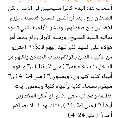
أصحاب هذه البدع كانوا مسيحيين في الأصل , لكن
الشيطان راح ـ بعد أن أسّس المسيح كنيسته ـ يزرع
الأضاليل بين صفوفهم , وينشر الأراجيف التي تشوه
تعاليم السيد المسيح , ورسله الأبرار , ولم يخفَ أمر
هؤلاء على السيد الذي نبهنا إليهم قائلاً : \” احترزوا
من الأنبياء الذين يأتونكم بثياب الحملان ولكنهم من
الداخل ذئاب خاطفة \” ( متى 7 : 15 ) , \” ويقوم
أنبياء كذبة كثيرون , ويضلون \” ( متى 24 : 4 ) , \”
سيقوم مسحاء كذبة وأنبياء كذبة ويعطون آيات
عظيمة وعجائب حتى يضلّوا لو أمكن المختارين
أيضاً \” ( متى 24 : 24 ) , \” انتبهوا لئــلا يضللكم
أحد \” ( متى 24 : 4 ) .