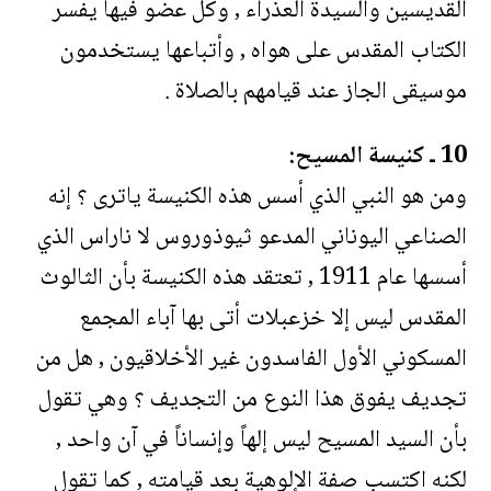
القديسين والسيدة العذراء , وكل عضو فيها يفسر
الكتاب المقدس على هواه , وأتباعها يستخدمون
موسيقى الجاز عند قيامهم بالصلاة .
10 ـ كنيسة المسيح:
ومن هو النبي الذي أسس هذه الكنيسة ياترى ؟ إنه
الصناعي اليوناني المدعو ثيوذوروس لا ناراس الذي
أسسها عام 1911 , تعتقد هذه الكنيسة بأن الثالوث
المقدس ليس إلا خزعبلات أتى بها آباء المجمع
المسكوني الأول الفاسدون غير الأخلاقيون , هل من
تجديف يفوق هذا النوع من التجديف ؟ وهي تقول
بأن السيد المسيح ليس إلهاً وإنساناً في آن واحد ,
لكنه اكتسب صفة الإلوهية بعد قيامته , كما تقول