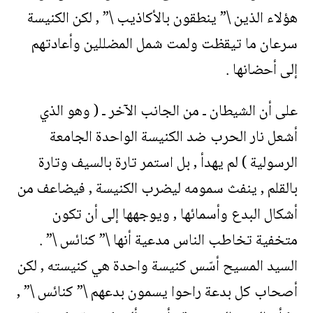
هؤلاء الذين \” ينطقون بالأكاذيب \” , لكن الكنيسة
سرعان ما تيقظت ولمت شمل المضللين وأعادتهم
إلى أحضانها .
على أن الشيطان ـ من الجانب الآخر ـ ( وهو الذي
أشعل نار الحرب ضد الكنيسة الواحدة الجامعة
الرسولية ) لم يهدأ , بل استمر تارة بالسيف وتارة
بالقلم , ينفث سمومه ليضرب الكنيسة , فيضاعف من
أشكال البدع وأسمائها , ويوجهها إلى أن تكون
متخفية تخاطب الناس مدعية أنها \” كنائس \” .
السيد المسيح أسّس كنيسة واحدة هي كنيسته , لكن
أصحاب كل بدعة راحوا يسمون بدعهم \” كنائس \” ,