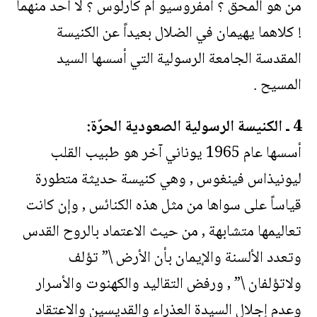
من هو المحق ؟ أمفروسيو أم كارلوس ؟ لا أحد منهما
! كلاهما يهيمان في الضلال بعيداً عن الكنيسة
المقدسة الجامعة الرسولية التي أسسها السيد
المسيح .
4 ـ الكنيسة الرسولية الصعودية الحرّة:
أسسها عام 1965 يوناني آخر هو طبيب القلب
ليونيذاس فينغوس , وهي كنيسة حديثة متطورة
قياساً على سواها من مثل هذه الكنائس , وإن كانت
تعاليمها متشابهة , من حيث الاعتماد بالروح القدس
وتعدد الألسنة والإيمان بأن الأرض \” تؤلف
ولاتؤلفان \” , ورفض التقاليد والكهنوت والأسرار
وعدم إجلال السيدة العذراء والقديسين والاعتقاد