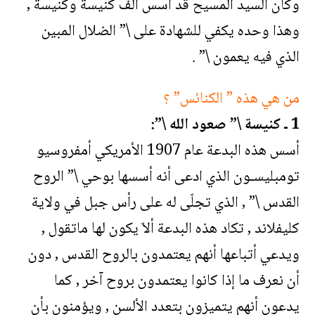
وكأن السيد المسيح قد أسس ألف كنيسة وكنيسة ,
وهذا وحده يكفي للشهادة على \” الضلال المبين
الذي فيه يعمون \” .
من هي هذه ” الكنائس” ؟
1 ـ كنيسة \” صعود الله \”:
أسس هذه البدعة عام 1907 الأمريكي أمفروسيو
تومبليسـون الذي ادعى أنه أسسها بوحي \” الروح
القدس \” , الذي تجلّى له على رأس جبل في ولاية
كليفلاند , تكاد هذه البدعة ألاّ يكون لها ماتقول ,
ويدعي أتباعها أنهم يعتمدون بالروح القدس , دون
أن نعرف ما إذا كانوا يعتمدون بروح آخر , كما
يدعون أنهم يتميزون بتعدد الألسن , ويؤمنون بأن