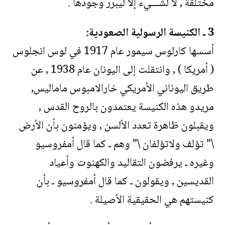
مختلفة , لا لشـــيء إلا ليبرر وجودها .
3 ـ الكنيسة الرسولية الصعودية:
أسسها كارلوس سيمور عام 1917 في لوس انجلوس
( أمريكا ) , وانتقلت إلى اليونان عام 1938 , عن
طريق اليوناني الأمريكي خارالامبوس ماماليس,
مريدو هذه الكنيسة يعتمدون بالروح القدس ,
ويقبلون ظاهرة تعدد الألسن , ويؤمنون بأن الأرض
\” تؤلف ولاتؤلفان \” وهم ـ كما قال أمفروسيو
وغيره ـ يرفضون التقاليد والكهنوت وأعياد
القديسين , ويقولون ـ كما قال أمفروسيو ـ بأن
كنيستهم هي الحقيقية الأصيلة .