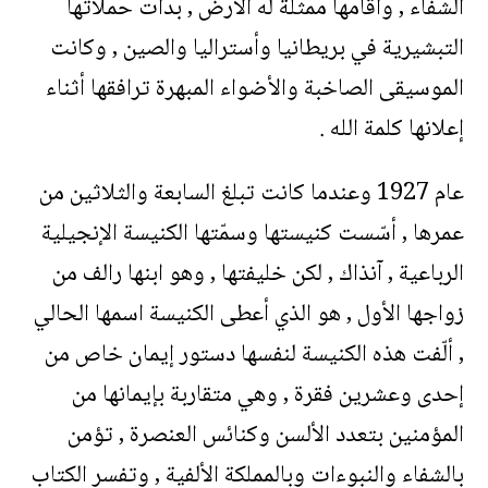
الشفاء , وأقامها ممثلة له الأرض , بدأت حملاتها
التبشيرية في بريطانيا وأستراليا والصين , وكانت
الموسيقى الصاخبة والأضواء المبهرة ترافقها أثناء
إعلانها كلمة الله .
عام 1927 وعندما كانت تبلغ السابعة والثلاثين من
عمرها , أسّست كنيستها وسمّتها الكنيسة الإنجيلية
الرباعية , آنذاك , لكن خليفتها , وهو ابنها رالف من
زواجها الأول , هو الذي أعطى الكنيسة اسمها الحالي
, ألّفت هذه الكنيسة لنفسها دستور إيمان خاص من
إحدى وعشرين فقرة , وهي متقاربة بإيمانها من
المؤمنين بتعدد الألسن وكنائس العنصرة , تؤمن
بالشفاء والنبوءات وبالمملكة الألفية , وتفسر الكتاب