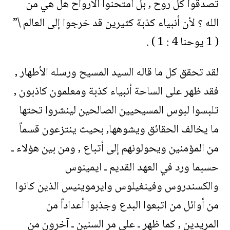
تصدقوا كل روح , بل امتحنوا الأرواح هل هي من
الله ؟ لأن أنبياء كذبة كثيرين قد خرجوا إلى العالم \”
( 1 يوحنا 4 : 1 ) .
لقد تحقق كل ما قاله السيد المسيح ورسله الأطهار ,
فقد ظهر على الساحة أنبياء كذبة ومعلمون كاذبون ,
تلبسوا لبوس المسيحيين الصالحين لينشروا تحتها
ما يخالف الحقائق ويشوهها, بحيث ينتزعون قسماً
من المؤمنين ويحولونهم إلى أتباع , ومن بين هؤلاء ـ
حسبما ورد في العهد القديم ـ ايمينوس
والكسندروس وفينغيلوس وايرموينيس الذين كانوا
من أوائل من اتبعوا البدع وجذبوا أعداداً من
المريدين , كما ظهر ـ على مر السنين ـ آخرون من