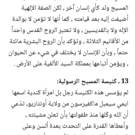
المسيح ولد كأي إنسان آخر , لكن الصفة الإلهية
أضيفت إليه بعد قيامته , كما أنها لا تؤمن لا بوالدة
الإله ولا بالقديسين , ولا تعتبر الروح القدس واحداً
من الأقانيم الثلاثة , وتؤكد بأن الروح البشرية مائتة
حتماً , وبأن الإنسان لا يختلف في شيء عن الحيوان
, ويؤمن أتباعها بمملكة السيد الألفية على الأرض .
13 ـ كنيسة المسيح الرسولية:
لم يؤسس هذه الكنيسة رجل بل امرأة كندية اسمها
ايمي سيمبل ماكفيرسون من ولاية أونتاريو, تدّعي
أن الله وكّلها منذ طفولتها بأن تعلن مشيئته ,
وأعطاها القدرة على التحدث بعدة ألسن وعلى