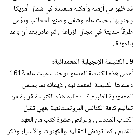
قد ظهر في أزمنة وأمكنة متعددة في شمال أمريكا
وجنوبها , حيث علّم وشفى وصنع العجائب ودرّس
طرقاً حديثة في مجال الزراعة , ثم غادر بعد أن وعد
بالعودة .
9 ـ الكنيسة الإنجيلية المعمدانية:
أسس هذه الكنيسة المدعو يوحنا سميث عام 1612
وسماها الكنيسة المعمدانية , لإيمانه بما يسمى
المعمودية الطبيعية , تعاليم هذه الكنيسة قريبة من
تعاليم كافة الكنائس البروتستانتية ,فهي تقبل
الكتاب المقدس , وترفض عشرة كتب من العهد
القديم , كما ترفض التقاليد والكهنوت والأسرار وذكر