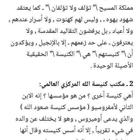
مملكة المسيح \” تؤلف ولا تؤلفان \” ـ كما يعتقد
شهود يهوه ـ , وليس لهم كهنوت , ولا أسرار عندهم ,
ولا أعياد , بل يرفضون التقاليد المقدسة , ولا
يعترفون ـ على حد زعمهم ـ إلا بالإنجيل , ويؤكدون
أن \” كنيستهم \” هي \” الكنيسة \” الحقيقية
الأصيلة الوحيدة .
2 ـ مكتب كنيسة الله المركزي العالمي:
أهي كنيسة أخرى ؟ من هو مؤسسها ؟ إنه الابن
الثاني لأمفروسيو ( مؤسس كنيسة صعود الله )
والذي يدعى أوميروس , وهو لا يختلف عن والده
في شيء تقريباً , إلا أنه أسس كنيسته وقال أنها