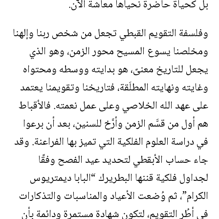
بل كحياة حاضرة نحياها معاشة الآن.
وفلسفة التقويم القبطي تجعل من شخص ربنا وإلهنا
ومخلصنا يسوع المسيح محور الزمن، وهو الذي
يجعل للتاريخ معنىً، هو بدايته ووسطه ومحتواه
وغايته ونهايته المطلَقة، فتاريخنا وتقويمنا يعتمد
على عهد الله الخلاصي وعلى عمل نعمته. فالأقباط
هم أول من قسَّم الزمن وأرَّخ للسنين، بعد أن برعوا
في دراسة العلوم الفلكية التي تميز بها الفراعنة. وقد
جاء حساب الأبقطي لتحديد عيد الفصح وفقًا
لجداول فلكية قننها البطريرك “البابا ديمتريوس
الكرام”، ثم وُضعت الأعياد والمناسبات والتذكارات
في أطُر التقويم، لتكون شهادة مستمرة ودائمة بأن