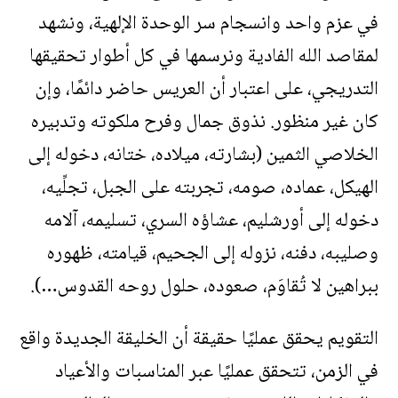
في عزم واحد وانسجام سر الوحدة الإلهية، ونشهد
لمقاصد الله الفادية ونرسمها في كل أطوار تحقيقها
التدريجي، على اعتبار أن العريس حاضر دائمًا، وإن
كان غير منظور. نذوق جمال وفرح ملكوته وتدبيره
الخلاصي الثمين (بشارته، ميلاده، ختانه، دخوله إلى
الهيكل، عماده، صومه، تجربته على الجبل، تجلِّيه،
دخوله إلى أورشليم، عشاؤه السري، تسليمه، آلامه
وصليبه، دفنه، نزوله إلى الجحيم، قيامته، ظهوره
ببراهين لا تُقاوَم، صعوده، حلول روحه القدوس…).
التقويم يحقق عمليًا حقيقة أن الخليقة الجديدة واقع
في الزمن، تتحقق عمليًا عبر المناسبات والأعياد