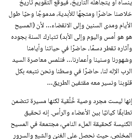
ينساه أو يتجاهله التاريخ، فيوقِّع التقويم تاريخ
خلاصنا حاضرًا ومتجهًا للأبدية، مدموجًا وحيًا طول
الأيام ومدى السنين وإلى الانقضاء… لأن (المسيح
هو هو أمس واليوم وإلى الأبد) تتبارك السنة بجوده
وآثاره تقطر دسمًا، حاضرًا في حياتنا وأيامنا
وشهورنا وسنينا وأعمارنا… فنلمس معاصرة السيد
الرب الإله لنا، حاضرًا في وسطنا ونحن نتبعه بكل
قلوبنا ونسير معه مقتفين الطريق…
إنها ليست مجرد وصية خُلُقية لكنها مسيرة تتضمن
تطابقًا كيانيًا بين الأعضاء والرأس. إنه تحقيق
الكنيسة كحقيقة الملء النامي، مجتمعة في المسيح
المخلص، حيث نحصل على الغنىَ والشبع والسرور