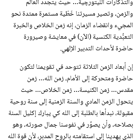
والتذكارات الليتورچية… حيث يتجدد العالم
والزمن، وتصير مسيرتنا خَطّية مستمرة ممتدة نحو
المجيء وانقضاء الزمان، إنه زمن الخلاص والخبرة
التعبُّدية الكنسية (الآن) في معايشة وصيرورة
حاضرة لأحداث التدبير الإلهي.
إن أبعاد الزمن الثلاثة تتوحد في تقويمنا لتكون
حاضرة ومتحركة إلى الأمام، زمن الله… زمن
مقدس… زمن الكنيسة… زمن الخلاص… حيث
يتحول الزمن المادي والسنة الزمنية إلى سنة روحية
مقبولة، نبدأها بالطلبة إلى الله كي يبارك إكليل السنة
بصلاحه، وأن يصوِّر في نفوسنا جمال صورته، وهو
الذي يهدينا إلى استقامته بالروح المدبر، لأن قوة الله