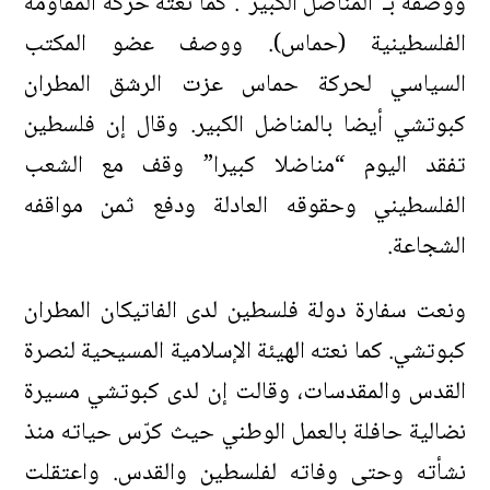
ووصفه بـ”المناضل الكبير”. كما نعته حركة المقاومة
الفلسطينية (حماس). ووصف عضو المكتب
السياسي لحركة حماس عزت الرشق المطران
كبوتشي أيضا بالمناضل الكبير. وقال إن فلسطين
تفقد اليوم “مناضلا كبيرا” وقف مع الشعب
الفلسطيني وحقوقه العادلة ودفع ثمن مواقفه
الشجاعة.
ونعت سفارة دولة فلسطين لدى الفاتيكان المطران
كبوتشي. كما نعته الهيئة الإسلامية المسيحية لنصرة
القدس والمقدسات، وقالت إن لدى كبوتشي مسيرة
نضالية حافلة بالعمل الوطني حيث كرّس حياته منذ
نشأته وحتى وفاته لفلسطين والقدس. واعتقلت