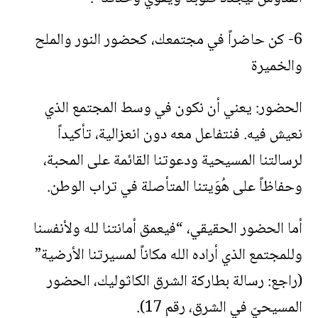
6- كن حاضراً في مجتمعك، كحضور النور والملح
والخميرة
الحضور: يعني أن نكون في وسط المجتمع الذي
نعيش فيه. فنتفاعل معه دون انعزالية، تأكيداً
لرسالتنا المسيحية ودعوتنا القائمة على المحبة،
وحفاظاً على هُوَيتنا المتأصلة في تراب الوطن.
أما الحضور الحقيقي، “فيعمق أمانتنا لله ولأنفسنا
وللمجتمع الذي أراده الله مكاناً لمسيرتنا الأرضية”
(راجع: رسالة بطاركة الشرق الكاثوليك، الحضور
المسيحيّ في الشرق، رقم 17).