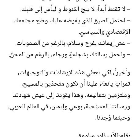
– لا تقنط أبداً، لا يلج القنوط واليأس إلى قلبك.
– احتمل الضيق الذي يفرضه عليك وضع مجتمعك
الإقتصاديّ والسياسيّ.
– عش إيمانك بفرح وسلام، بالرغم من الصعوبات.
– واحمل رسالتك بشجاعةٍ ورجاء، بالرغم من المحنّ.
وأخيراً، لكي تعطي هذه الإرشادات والتوجيهات،
ثمراتٍ يانعة، علينا أن نكون متحدّين بالمسيح،
وملتزمين بتعاليمه، وهذا يقودنا إلى عيش شهادتنا
ورسالتنا المسيّحية، بوعي وإيمان، في العالم العربي،
وحيثما وُجدنا.
بقلم:الأب نادر ساووق