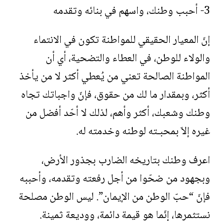
3- أحبب وطنك، واسهم في بنائه وتقدمه
إنّ المعيار الحقيقي للمواطنة تكون في الانتماء
والولاء للوطن، في العطاء والتضحية، أي أن
المواطنة الصالحة تعني من يُعطي أكثر لا من يأخذ
أكثر، وبمقدار ما لك من حقوق، فإنّ واجباتك تجاه
وطنك وشعبك، أكثر وأهم، لذلك لا أحّد أفضل من
غيره إلاّ بمحبـته لوطنه وخدمته له.
اعرف وطنك بتاريخه الضارب بجذور الأرض،
وبجهود من ضحّوا من أجل رفعته وتقدمه، وأحببه
فإنّ “حبّ الوطن من الإيمان”. ليس الوطن مصلحة
نستثمرها، إنّما هو قيمة دائمة، ووديعة ثمينة.