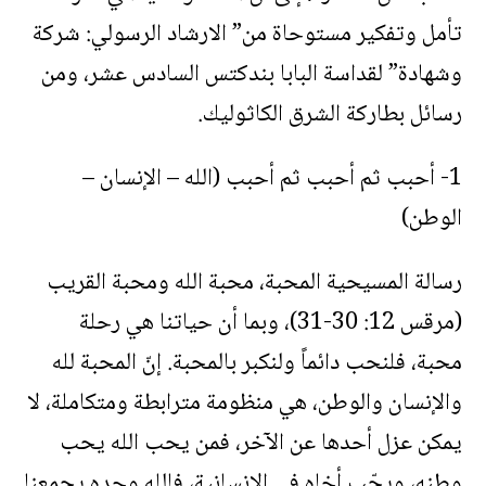
تأمل وتفكير مستوحاة من” الارشاد الرسولي: شركة
وشهادة” لقداسة البابا بندكتس السادس عشر، ومن
رسائل بطاركة الشرق الكاثوليك.
1- أحبب ثم أحبب ثم أحبب (الله – الإنسان –
الوطن)
رسالة المسيحية المحبة، محبة الله ومحبة القريب
(مرقس 12: 30-31)، وبما أن حياتنا هي رحلة
محبة، فلنحب دائماً ولنكبر بالمحبة. إنّ المحبة لله
والإنسان والوطن، هي منظومة مترابطة ومتكاملة، لا
يمكن عزل أحدها عن الآخر، فمن يحب الله يحب
وطنه، ويحّب أخاه في الإنسانية، فالله وحده يجمعنا