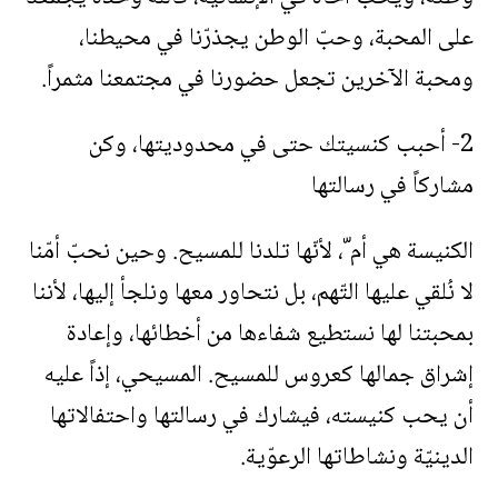
على المحبة، وحبّ الوطن يجذرّنا في محيطنا،
ومحبة الآخرين تجعل حضورنا في مجتمعنا مثمراً.
2- أحبب كنسيتك حتى في محدوديتها، وكن
مشاركاً في رسالتها
الكنيسة هي أم ّ، لأنّها تلدنا للمسيح. وحين نحبّ أمّنا
لا نُلقي عليها التّهم، بل نتحاور معها ونلجأ إليها، لأننا
بمحبتنا لها نستطيع شفاءها من أخطائها، وإعادة
إشراق جمالها كعروس للمسيح. المسيحي، إذاً عليه
أن يحب كنيسته، فيشارك في رسالتها واحتفالاتها
الدينيّة ونشاطاتها الرعوّية.