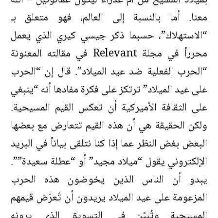
بميلاد المسيح من أمّ عذراء ليكون عمانوئيل – الله
معنا. أما بالنسبة إلى العالم، فهو متعلق بـ
“الاستهلاك”، حسبما ذكر جيسي كيري الذي يعمل
محرراً في مجلة Relevant في مقالته المعنونة
“الحرب الفعلية ضد عيد الميلاد”. قال إن “الحرب
على عيد الميلاد” ترتكز على فكرة مفادها أنه “ينبغي
على الثقافة الأميركية أن تعكس القيم المسيحية.
ولكن الحقيقة هي أن هذه القيم تتعارض مع بعضها
البعض بغض النظر عما إذا كنا نتلقى بياناً في البريد
الإلكتروني يقول “ميلاد مجيد” أو “عطلة سعيدة””.
يبدو أن الناس الذين يخوضون هذه الحرب
المزعومة على عيد الميلاد يريدون أن تُعرَض قيمهم
المسيحية وتُبيَّن في التسويق الذي يرونه