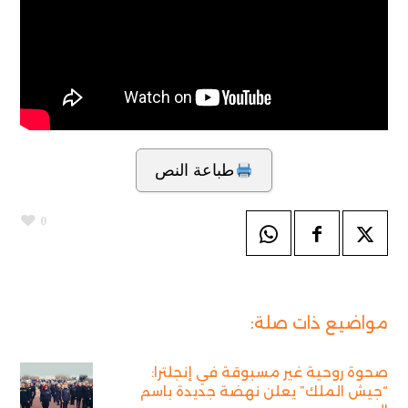
طباعة النص
0
مواضيع ذات صلة:
صحوة روحية غير مسبوقة في إنجلترا:
“جيش الملك” يعلن نهضة جديدة باسم