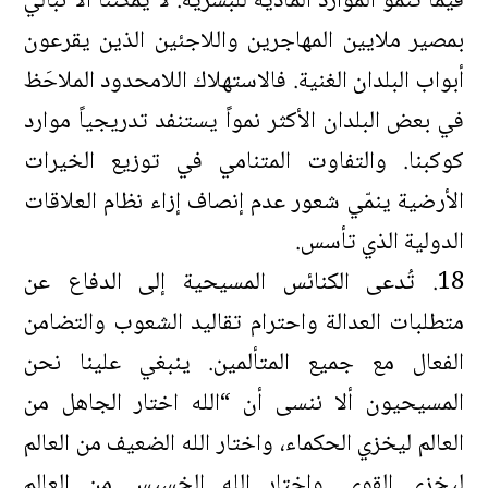
فيما تنمو الموارد المادية للبشرية. لا يمكننا ألا نبالي
بمصير ملايين المهاجرين واللاجئين الذين يقرعون
أبواب البلدان الغنية. فالاستهلاك اللامحدود الملاحَظ
في بعض البلدان الأكثر نمواً يستنفد تدريجياً موارد
كوكبنا. والتفاوت المتنامي في توزيع الخيرات
الأرضية ينمّي شعور عدم إنصاف إزاء نظام العلاقات
الدولية الذي تأسس.
18. تُدعى الكنائس المسيحية إلى الدفاع عن
متطلبات العدالة واحترام تقاليد الشعوب والتضامن
الفعال مع جميع المتألمين. ينبغي علينا نحن
المسيحيون ألا ننسى أن “الله اختار الجاهل من
العالم ليخزي الحكماء، واختار الله الضعيف من العالم
ليخزي القوي. واختار الله الخسيس من العالم