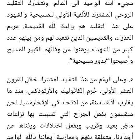
مجيء ابنه الوحيد الى العالم. ونتشارك التقليد
الروحي المشترك للألفية الأولى للمسيحية والشهود
على هذا التقليد هم والدة اللّه القديسة، مريم
العذراء، والقديسين الذين نتعبد لهم ومن بينهم عدد
كبير من الشهداء برهنوا عن وفائهم الكبير للمسيح
وأصبحوا “بذور مسيحية”.
٥. وعلى الرغم من هذا التقليد المشترك خلال القرون
العشر الأولى، حُرم الكاثوليك والأرثوذكس، منذ ما
يقارب الألف سنة، من الاتحاد في الإفخارستيا. نحن
منقسمون بفعل الجراح التي تسببت بها نزاعات
ماضٍ بعيد وقريب وبفعل اختلافات ورثناها عن
أجدادنا، متعلقة بفهم وممارسة إيماننا باللّه الواحد