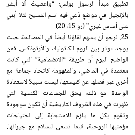
تطبيق مبدأ الرسول بولس: “واعتنيتُ ألا أبشر
بالإنجيل في موضعٍ دُعي فيه اسم المسيح لئلا أبني
على أساس غيري” (رو 15، 20).
25. نرجو أن يسهم لقاؤنا أيضاً في المصالحة حيث
يوجد توتر بين الروم الكاثوليك والأرثوذكس. فمن
الواضح اليوم أن طريقة “الانضمامية” التي كانت
معتمدة في الماضي، والمفهومة كاتحاد جماعة مع
أخرى عبر فصلها عن كنيستها، ليست سبيلاً لاستعادة
الوحدة. مع ذلك، يحق للجماعات الكنسية التي
ظهرت في هذه الظروف التاريخية أن تكون موجودة
وتقوم بكل ما يلزم للاستجابة إلى احتياجات
مؤمنيها الروحية، فيما تسعى للسلام مع جيرانها.