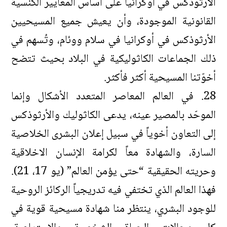
الأرثوذكس في أوكرانيا على أساس المعايير الكنسية
القانونية الموجودة، وأن يعيش جميع المسيحيين
الأرثوذكس في أوكرانيا في سلام ووئام، وتُسهم في
ذلك الجماعات الكاثوليكية في البلاد بحيث تتضح
أخوّتنا المسيحية أكثر فأكثر.
28. في العالم المعاصر المتعدد الأشكال وإنما
الموحّد بالمصير عينه، يدعى الكاثوليك والأرثوذكس
إلى التعاون أخوياً في سبيل إعلان البشرى الخلاصية
السارة، والشهادة معاً لكرامة الإنسان الاخلاقية
وحريته الحقيقية “حتى يؤمن العالم” (يو 17، 21).
فهذا العالم الذي تختفي فيه تدريجياً الركائز الروحية
للوجود البشري، ينتظر منا شهادة مسيحية قوية في