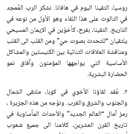
روسيا، التقينا اليوم في هافانا. نشكر الرب المُمجد
في الثالوث على هذا اللقاء وهو الأول من نوعه في
التاريخ. التقينا، بفرح، كأخوَين في الإيمان المسيحي
يلتقيان “للتحدث بصوت حيّ” ومن القلب الى القلب
ومناقشة العلاقات الثنائية بين الكنيستَين والمشاكل
الأساسية التي يواجهها المؤمنون وآفاق نمو
الحضارة البشرية.
٢. عُقد لقاؤنا الأخوي في كوبا، ملتقى الشمال
والجنوب والشرق والغرب. ونوّجه من هذه الجزيرة ،
رمز آمال “العالم الجديد” والأحداث المأساوية في
تاريخ القرن العشرين، كلامنا الى جميع شعوب