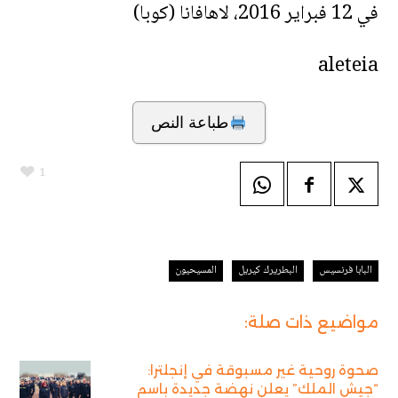
في 12 فبراير 2016، لاهافانا (كوبا)
aleteia
طباعة النص
1
البابا فرنسيس
البطريرك كيريل
المسيحيون
مواضيع ذات صلة:
صحوة روحية غير مسبوقة في إنجلترا:
“جيش الملك” يعلن نهضة جديدة باسم