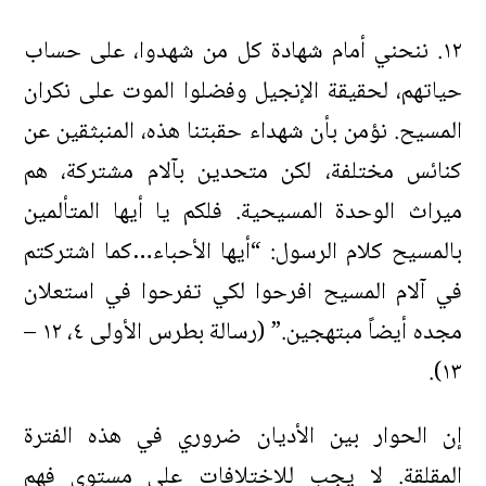
١٢. ننحني أمام شهادة كل من شهدوا، على حساب
حياتهم، لحقيقة الإنجيل وفضلوا الموت على نكران
المسيح. نؤمن بأن شهداء حقبتنا هذه، المنبثقين عن
كنائس مختلفة، لكن متحدين بآلام مشتركة، هم
ميراث الوحدة المسيحية. فلكم يا أيها المتألمين
بالمسيح كلام الرسول: “أيها الأحباء…كما اشتركتم
في آلام المسيح افرحوا لكي تفرحوا في استعلان
مجده أيضاً مبتهجين.” (رسالة بطرس الأولى ٤، ١٢ –
١٣).
إن الحوار بين الأديان ضروري في هذه الفترة
المقلقة. لا يجب للاختلافات على مستوى فهم