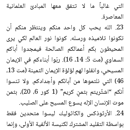
التي غالباً ما لا تتفق معها المبادئ العلمانية
المعاصرة.
23. الله يحب كل واحد منكم وينتظر منكم أن
تكونوا تلاميذه ورسله. كونوا نور العالم لكي يرى
المحيطون بكم أعمالكم الصالحة فيمجدوا أباكم
السماوي (مت 5: 14، 16). ربّوا أبناءكم في الإيمان
المسيحي، وانقلوا لهم لؤلؤة الإيمان الثمينة (مت 13،
46) التي نلتموها من آبائكم وأجدادكم. ولا تنسوا
أنكم “اشتُريتم بثمنٍ كريم” (1 كور 6، 20)، بثمن
موت الإنسان الإله يسوع المسيح على الصليب.
24. الأرثوذكس والكاثوليك ليسوا متحدين فقط
بواسطة التقليد المشترك لكنيسة الألفية الأولى، وإنما