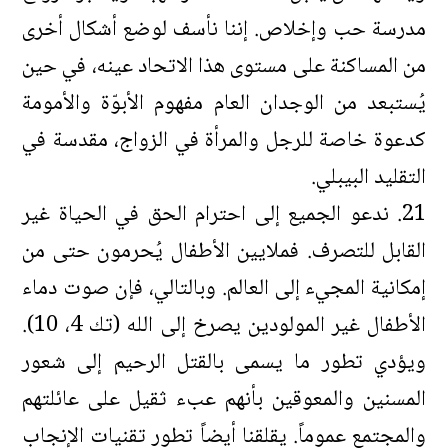
مدرسة حب وإخلاص. إننا نأسف لوضع أشكال أخرى
من المساكنة على مستوى هذا الاتحاد عينه، في حين
يُستبعد من الوجدان العام مفهوم الأبوّة والأمومة
كدعوة خاصة للرجل والمرأة في الزواج، مقدسة في
التقليد البيبلي.
21. ندعو الجميع إلى احترام الحق في الحياة غير
القابل للتصرف. فملايين الأطفال يُحرمون حتى من
إمكانية المجيء إلى العالم. وبالتالي، فإن صوت دماء
الأطفال غير المولودين يصرخ إلى الله (تك 4، 10).
ويؤدي تطور ما يسمى بالقتل الرحيم إلى شعور
المسنين والمعوقين بأنهم عبء ثقيل على عائلتهم
والمجتمع عموماً. يقلقنا أيضاً تطور تقنيات الإنجاب