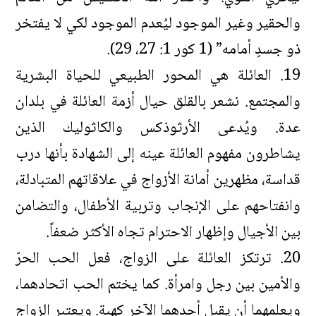
والحقير وغير الموجود ليُعدم الموجود لكي لا يفتخر
ذو جسدٍ أمامه” (1 كور 1: 27، 29).
19. العائلة هي المحور الطبيعي للحياة البشرية
والمجتمع. نشعر بالقلق حيال أزمة العائلة في بلدان
عدة. ويُدعى الأرثوذكس والكاثوليك الذين
يشاطرون مفهوم العائلة عينه إلى الشهادة بأنها درب
قداسة، مظهرين أمانة الأزواج في علاقاتهم المتبادلة،
وانفتاحهم على الإنجاب وتربية الأطفال، والتضامن
بين الأجيال وإظهار الاحترام تجاه الأكثر ضعفاً.
20. ترتكز العائلة على الزواج، فعل الحب الحرّ
والأمين بين رجل وامرأة. كما يختم الحب اتحادهما،
ويعلمهما أن يقبل أحدهما الآخر كهبة. ويعتبر الزواج