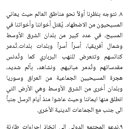
٨. نتوجه بنظرنا أولاً نحو مناطق العالم حيث يعاني
المسيحيون من الاضطهاد. يُقتل أخواننا وأخواتنا في
المسيح، في عدد كبير من بلدان الشرق الأوسط
وشمال أفريقيا، أسراً أسراً وبلدات بلدات.تُدمر
كنائسهم وتتعرض للنهب البرباري كما وتُدنس
مقدساتهم وتُدمر مبانيهم. ونشاهد، بألم شديد،
هجرة المسيحيين الجماعية من العراق وسوريا
وبلدان أخرى من الشرق الأوسط وهي الأرض التي
انطلق منها ايماننا وحيث عاشوا منذ أيام الرسل جنباً
الى جنب مع الجماعات الدينية الأخرى.
٩.ندعو المجتمع الدولي الى اتخاذ اجراءات طارئة