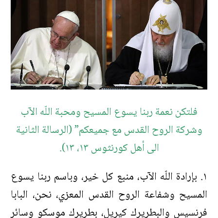
فلتكن نعمة ربنا يسوع المسيح ومحبة اللّه الآب
وشركة الروح القدس مع جميعكم” (الرسالة الثانية
الى أهل كورنثوس ١٣، ١٣).
١. بإرادة اللّه الآب، منبع كل خير، وباسم ربنا يسوع
المسيح وشفاعة الروح القدس المعزي، نحن، البابا
فرنسيس والبطريرك كيريل، بطريرك موسكو وسائر