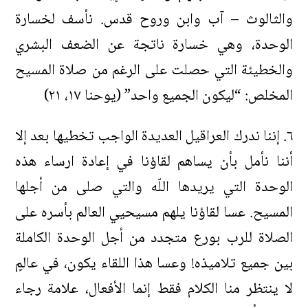
والثالوث – آب وابن وروح قدس. نأسف لخسارة
الوحدة، وهي خسارة ناتجة عن الضعف البشري
والخطيئة التي حصلت على الرغم من صلاة المسيح
المخلص: “ليكون الجميع واحد” (يوحنا ١٧، ٢١)
٦. إننا ندرك العراقيل العديدة الواجب تخطيها بعد إلا
أننا نأمل بأن يساهم لقاؤنا في إعادة ارساء هذه
الوحدة التي يريدها اللّه والتي صلى من أجلها
المسيح. عسا لقاؤنا يلهم مسيحيي العالم بأسره على
الصلاة للرب بورع متجدد من أجل الوحدة الكاملة
بين جميع تلاميذه! وعسا هذا اللقاء يكون، في عالمٍ
لا ينتظر منا الكلام فقط إنما الأفعال، علامة رجاء