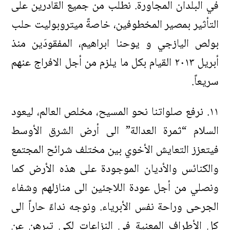
في البلدان المجاورة. نطلب من جميع القادرين على
التأثير بمصير المخطوفين، خاصةً ميتروبوليت حلب
بولص اليازجي و يوحنا ابراهيم، المفقودَين منذ
أبريل ٢٠١٣ القيام بكل ما يلزم من أجل الافراج عنهم
سريعاً.
١١. نرفع صلواتنا نحو المسيح، مخلص العالم، ليعود
السلام “ثمرة العدالة” الى أرض الشرق الأوسط
فيتعزز التعايش الأخوي بين مختلف شرائح المجتمع
والكنائس والأديان الموجودة على هذه الأرض كما
ونصلي من أجل عودة اللاجئين الى منازلهم وشفاء
الجرحى وراحة نفس الأبرياء. ونوجه نداءً حاراً الى
كل الأطراف المعنية في النزاعات لكي تبرهن عن