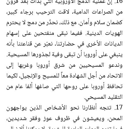
16. إنّ عملية الدمج الأوروبية التي بدأت بعد قرون
من الصراعات الدامية، لاقت الترحيب برجاء كبير،
كضمان سلام وأمان. مع ذلك، نحذّر من دمج لا يحترم
الهويات الدينية. ففيما نبقى منفتحين على إسهام
الديانات الأخرى في حضارتنا، نعبّر عن قناعتنا بأنه
ينبغي على أوروبا أن تبقى وفية لجذورها المسيحية.
وندعو المسيحيين من شرق أوروبا وغربها إلى
الاتحاد من أجل الشهادة معاً للمسيح والإنجيل، لكيما
تحافظ أوروبا على روحها التي صاغها ألفا عام من
التقليد المسيحي.
17. تتجه أنظارنا نحو الأشخاص الذين يواجهون
المحن، ويعيشون في ظروف عوز وفقر شديدين،