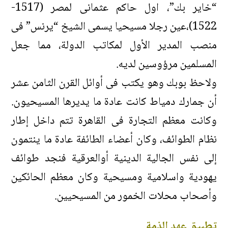
“خاير بك”، اول حاكم عثمانى لمصر (1517-
1522)،عين رجلا مسيحيا يسمى الشيخ “يرنس” فى
منصب المدير الأول لمكاتب الدولة، مما جعل
المسلمين مرؤوسين لديه.
ولاحظ بوبك وهو يكتب فى أوائل القرن الثامن عشر
أن جمارك دمياط كانت عادة ما يديرها المسيحيون.
وكانت معظم التجارة فى القاهرة تتم داخل إطار
نظام الطوائف، وكان أعضاء الطائفة عادة ما ينتمون
إلى نفس الجالية الدينية أوالعرقية فنجد طوائف
يهودية واسلامية ومسيحية وكان معظم الحائكين
وأصحاب محلات الخمور من المسيحيين.
تطبيق عهد الذمة