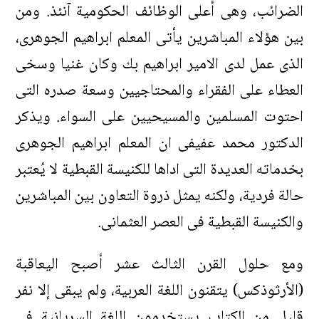
الضرائب، وهى أعلى الوظائف الحكومية آنئذ. ومن
بين هؤلاء المباشرين يأتى المعلم ابراهيم الجوهرى،
الذى عمل لدى الامير ابراهيم بك وكان غنيا وسخى
العطاء على الفقراء والمحتاجيين وسعة صدره التى
احتوت المسلمين والمسيحيين على السواء. ويذكر
الدكتور محمد عفيفى ان المعلم ابراهيم الجوهرى
بخدماته العديدة التى اداها للكنيسة القبطية لا يُعتبر
حالة فردية، ولكنه يمثل ذروة التعاون بين المباشرين
والكنيسة القبطية فى العصر العثمانى.
ومع حلول القرن الثالث عشر أصبح اليعاقبة
(الأرثوذكس) يتقنون اللغة العربية، ولم يبقى إلا نفر
قليل من الكتاب يستخدمون اللغة السريانية فى