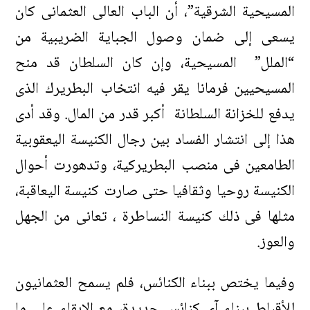
المسيحية الشرقية”، أن الباب العالى العثمانى كان
يسعى إلى ضمان وصول الجباية الضريبية من
“الملل” المسيحية، وإن كان السلطان قد منح
المسيحيين فرمانا يقر فيه انتخاب البطريرك الذى
يدفع للخزانة السلطانة أكبر قدر من المال. وقد أدى
هذا إلى انتشار الفساد بين رجال الكنيسة اليعقوبية
الطامعين فى منصب البطريركية، وتدهورت أحوال
الكنيسة روحيا وثقافيا حتى صارت كنيسة اليعاقبة،
مثلها فى ذلك كنيسة النساطرة ، تعانى من الجهل
والعوز.
وفيما يختص ببناء الكنائس، فلم يسمح العثمانيون
للأقباط ببناء آى كنائس جديدة، مع الإبقاء على ما