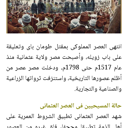
انتهى العصر المملوكى بمقتل طومان باى وتعليقة
على باب زويله، وأصبحت مصر ولاية عثمانية منذ
عام 1517م حتى 1798م، ودخلت مصر عصر من
أظلم عصورها التاريخية، واستنزفت ثرواتها الزراعية
والصناعية والتجارية.
حالة المسيحيين فى العصر العثمانى
شهد العصر العثمانى تطبيق الشروط العمرية على
أهل الذمة تطبيقا مجحفا، فاق غيره من العصور