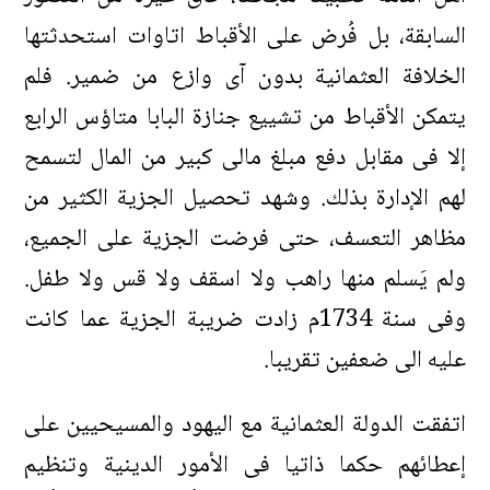
السابقة، بل فُرض على الأقباط اتاوات استحدثتها
الخلافة العثمانية بدون آى وازع من ضمير. فلم
يتمكن الأقباط من تشييع جنازة البابا متاؤس الرابع
إلا فى مقابل دفع مبلغ مالى كبير من المال لتسمح
لهم الإدارة بذلك. وشهد تحصيل الجزية الكثير من
مظاهر التعسف، حتى فرضت الجزية على الجميع،
ولم يَسلم منها راهب ولا اسقف ولا قس ولا طفل.
وفى سنة 1734م زادت ضريبة الجزية عما كانت
عليه الى ضعفين تقريبا.
اتفقت الدولة العثمانية مع اليهود والمسيحيين على
إعطائهم حكما ذاتيا فى الأمور الدينية وتنظيم