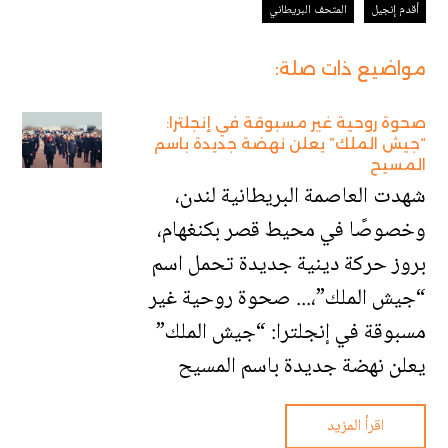
أقدم إنجيل
المتحف البريطاني
مواضيع ذات صلة:
صحوة روحية غير مسبوقة في إنجلترا:
“جيش الملك” يعلن نهضة جديدة باسم
المسيح
شهدت العاصمة البريطانية لندن،
وخصوصًا في محيط قصر بكنغهام،
بروز حركة دينية جديدة تحمل اسم
“جيش الملك”،... صحوة روحية غير
مسبوقة في إنجلترا: “جيش الملك”
يعلن نهضة جديدة باسم المسيح
اقرأ المزيد