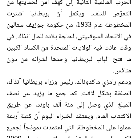
الحرب العالمية الثانية إلى كهف آمن لحمايتها من
التعرّض للتلف. ويكمل أنّ بريطانيا اشترت
المخطوطة عام 1933، من حكومة جوزيف ستالين
في الاتحاد السوفييتي، لحاجة بلاده للمال آنذاك. في
وقت عانت فيه الولايات المتحدة من الكساد الكبير،
ما فتح الباب لبريطانيا وحدها لشرائه من دون
منافس.
ودعم رامزي ماكدونالد، رئيس وزراء بريطانيا آنذاك،
الصفقة بشكل لافت، كما جمع ما يزيد عن نصف
المبلغ الذي وصل إلى مئة ألف باوند، عن طريق
الاكتتاب العام. ويعتقد الخبراء اليوم أنّ كتبة أربعة
عملوا على المخطوطة، التي اعتمدت نموذجاً لجميع