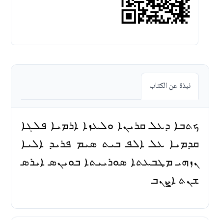
نبذة عن الكتاب
ܟܬܒܐ ܕܥܠ ܩܪܝܢܐ ܘܠܥܙܐ ܐܪܡܝܐ ܦܠܓܐ
ܩܕܡܝܐ ܥܠ ܐܠܦ ܒܝܬ ܣܝܡ ܦܪܝܕ ܐܠܝܐ
ܢܙܗܝ ܡܛܒܥܬܐ ܣܘܪܝܝܬܐ ܒܘܝܢܣ ܐܝܪܣ
ܫܢܬ ܐܨܢܒ