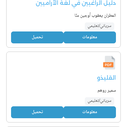
دليل الراغبين في لغة الآراميين
المطران يعقوب أوجين منّا
سرياني/تعليمي
معلومات
تحميل
القليذو
سمير روهم
سرياني/تعليمي
معلومات
تحميل