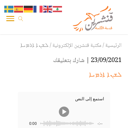
الرئيسية
/
مكتبة قنشرين الإلكترونية
/
ܠܫܢܐ ܐܪܡܝܐ
23/09/2021 |
شارك بتعليقك
ܠܫܢܐ ܐܪܡܝܐ
استمع إلى النص
0:00
-:--