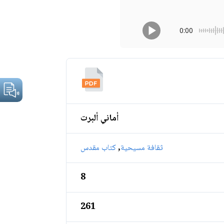
0:00
أماني ألبرت
,
ثقافة مسيحية
كتاب مقدس
8
261