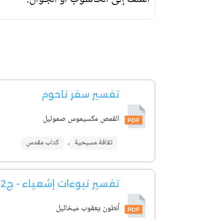
تفسير سفر ناحوم
القمص مكسيموس صموئيل
ثقافة مسيحية
,
كتاب مقدس
تفسير نبوءات إشعياء - ج2
أنطون يعقوب ميخائيل