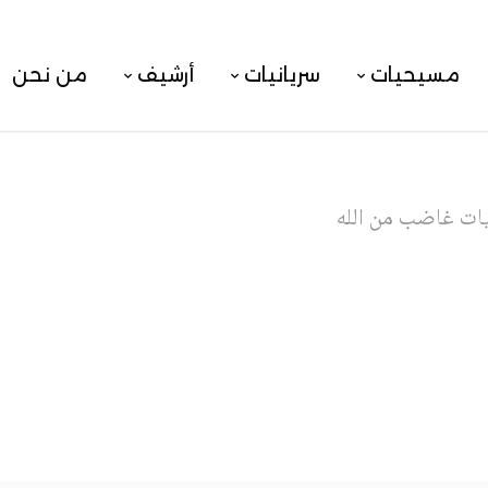
مسيحيات
سريانيات
أرشيف
من نحن
ات غاضب من الله