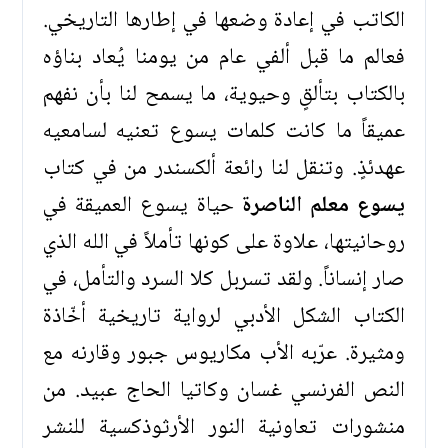
الكاتب في إعادة وضعها في إطارها التاريخي.
فعالم ما قبل ألفي عام من يومنا يُعاد بناؤه
بالكتاب بتألقٍ وحيوية، ما يسمح لنا بأن نفهم
عميقاً ما كانت كلمات يسوع تعنيه لسامعيه
عهدئذٍ. وتنقل لنا رائعة ألكسندر من في كتاب
يسوع معلم الناصرة
حياة يسوع العميقة في
روحانيتها، علاوة على كونها تأملاً في الله الذي
صار إنساناً. ولقد تسربل كلا السرد والتأمل، في
الكتاب الشكل الأدبي لرواية تاريخية أخّاذة
ومثيرة. عرّبه الأب مكاريوس جبور وقارنه مع
النص الفرنسي غسان وكاتيا الحاج عبيد. من
منشورات تعاونية النور الأرثوذكسية للنشر