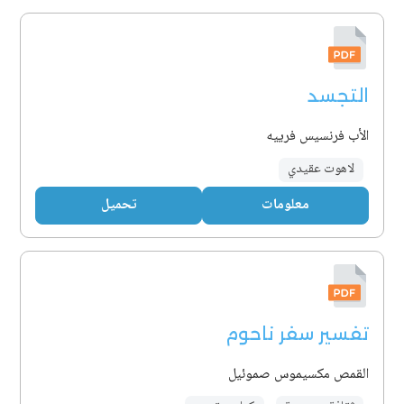
التجسد
الأب فرنسيس فرييه
لاهوت عقيدي
معلومات
تحميل
تفسير سفر ناحوم
القمص مكسيموس صموئيل