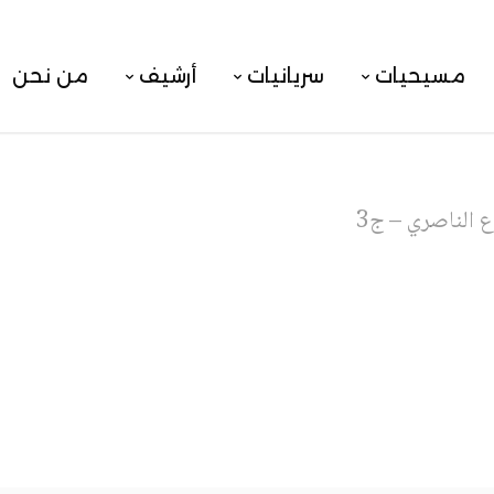
مسيحيات
سريانيات
أرشيف
من نحن
 الناصري – ج3