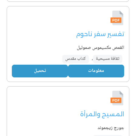
تفسير سفر ناحوم
القمص مكسيموس صموئيل
ثقافة مسيحية
,
كتاب مقدس
معلومات
تحميل
المسيح والمرأة
جورج زيجموند