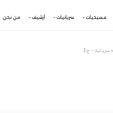
مسيحيات
سريانيات
أرشيف
من نحن
 سريانية – ج1