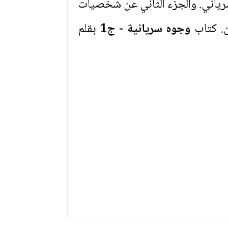
رياني. والجزء الثاني عن شخصيات
ن. كتاب
وجوه سريانية - ج1
بقلم