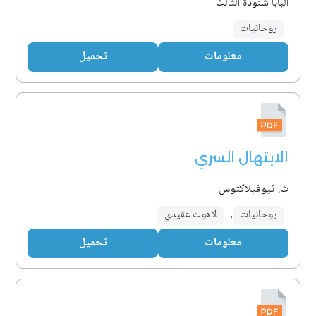
البابا شنودة الثالث
روحانيات
معلومات
تحميل
الابتهال السري
ث. ثيوفيلاكتوس
روحانيات
,
لاهوت عقيدي
معلومات
تحميل