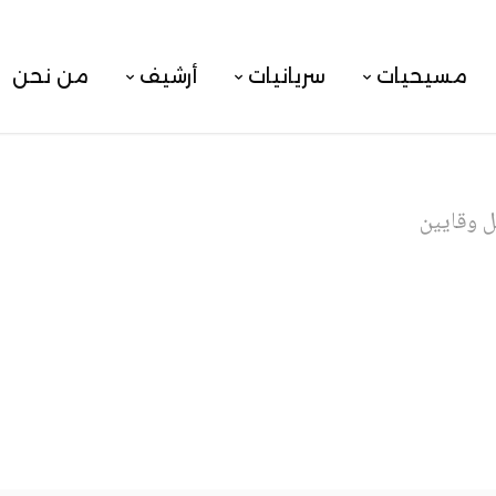
مسيحيات
سريانيات
أرشيف
من نحن
ل وقايين