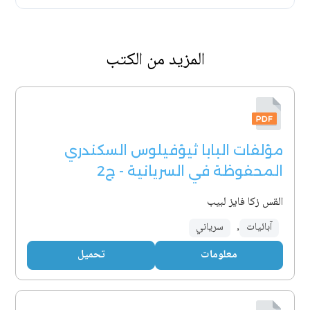
المزيد من الكتب
مؤلفات البابا ثيؤفيلوس السكندري
المحفوظة في السريانية - ج2
القس زكا فايز لبيب
آبائيات
,
سرياني
معلومات
تحميل