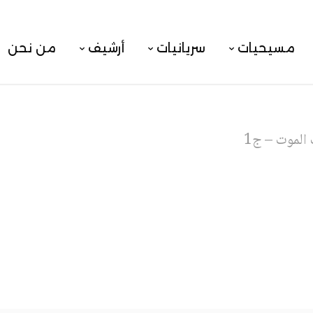
مسيحيات
سريانيات
أرشيف
من نحن
الموت – ج1