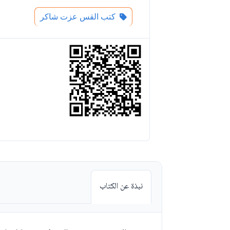
كتب القس عزت شاكر
نبذة عن الكتاب