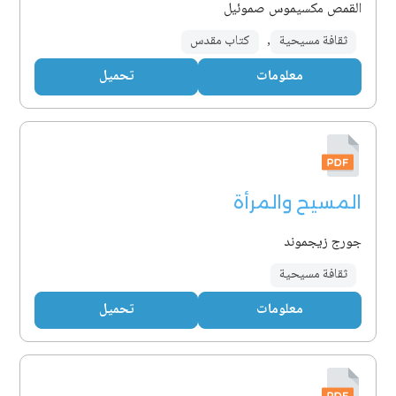
القمص مكسيموس صموئيل
ثقافة مسيحية
,
كتاب مقدس
معلومات
تحميل
المسيح والمرأة
جورج زيجموند
ثقافة مسيحية
معلومات
تحميل