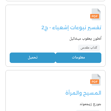
تفسير نبوءات إشعياء - ج2
أنطون يعقوب ميخائيل
كتاب مقدس
معلومات
تحميل
المسيح والمرأة
جورج زيجموند