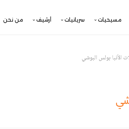
مسيحيات
سريانيات
أرشيف
من نحن
ات الأنبا بولس البوشي
وشي