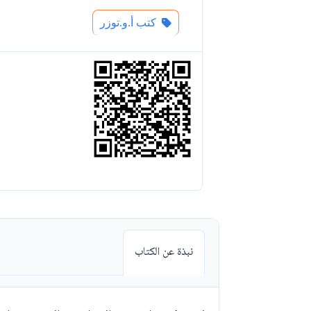
كتب أ.و.توزر
نبذة عن الكتاب