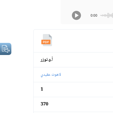
0:00
أ.و.توزر
لاهوت عقيدي
1
370