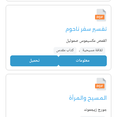
تفسير سفر ناحوم
القمص مكسيموس صموئيل
ثقافة مسيحية
,
كتاب مقدس
معلومات
تحميل
المسيح والمرأة
جورج زيجموند