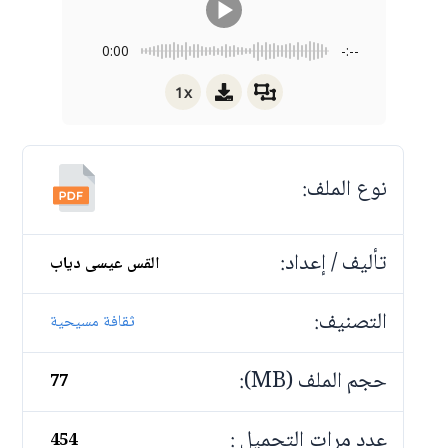
0:00
-:--
1x
نوع الملف:
تأليف / إعداد:
القس عيسى دياب
التصنيف:
ثقافة مسيحية
حجم الملف (MB):
77
عدد مرات التحميل :
454