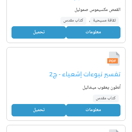
القمص مكسيموس صموئيل
ثقافة مسيحية
,
كتاب مقدس
معلومات
تحميل
تفسير نبوءات إشعياء - ج2
أنطون يعقوب ميخائيل
كتاب مقدس
معلومات
تحميل