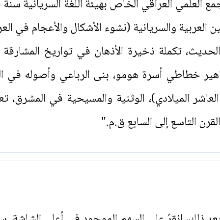
ين العربية والسريانية (نشوء الأشكال والأعجام في العربي
الحديث، تكملة ذخيرة الأذهان في تواريخ المشارقة 
ر خطاطي أسرة هومو، بنى الرباعي وأصوله في السري
ن العاشر الميلادي)، الوثنية والمسيحية في المشرق، 
قرن التاسع إلى السابع ق.م."
. بعد ذلك، انقرّ على السهم الموجود في أعلى الشاشة. س