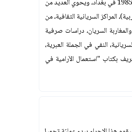
صدر هذا العدد التاسع من مجلة المجمع العلمي العراقي الخاص بهيئة اللغة السريانية سنة 1985 في بغداد، ويحوي العديد من
ة)، المراكز السريانية الثقافية، من
والمغاربة السريان، دراسات صرفية
انية، النفي في الجملة العبرية،
تعريف بكتاب "استعمال الآرامية في
يقوم هذا الإجراء ببدء عمليّة تحميل