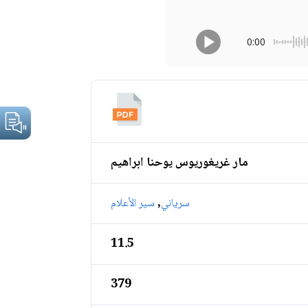
0:00
مار غريغوريوس يوحنا ابراهيم
,
سرياني
سير الأعلام
11.5
379