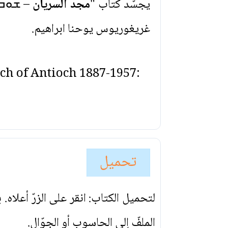
يجسّد كتاب "
مجد السريان
– ܫܘܒܚܐ
غريغوريوس يوحنا ابراهيم.
ch of Antioch 1887-1957:
تحميل
لتحميل الكتاب: انقر على الزرّ أعلاه
الملفّ إلى الحاسوب أو الجوّال.