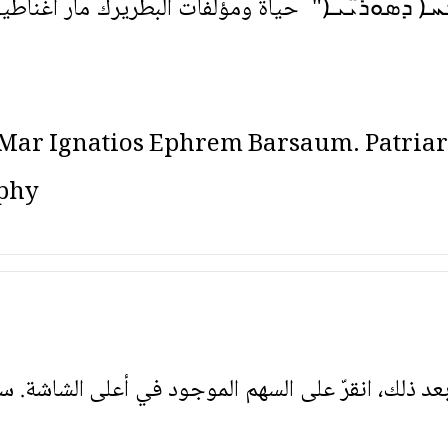
 ܕܣܘܪ̈ܝܝܐ" حياة ومؤلفات البطريرك مار أغناطيوس 
: Mar Ignatios Ephrem Barsaum. Patriar
aphy
. بعد ذلك، انقرّ على السهم الموجود في أعلى الشاشة. س