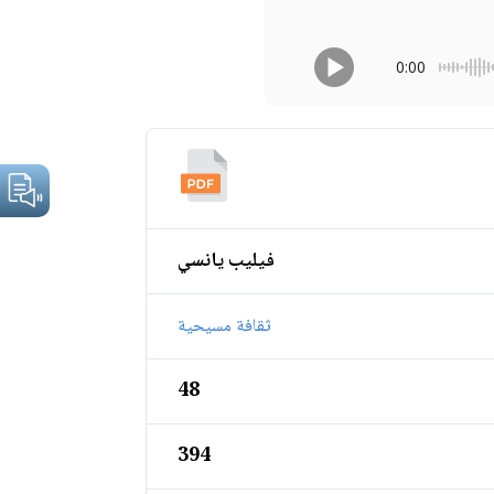
0:00
فيليب يانسي
ثقافة مسيحية
48
394