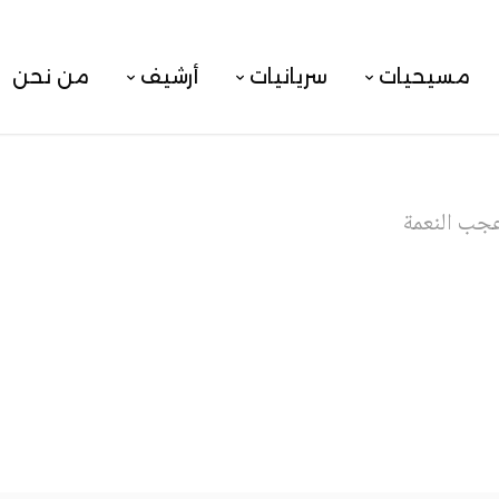
مسيحيات
سريانيات
أرشيف
من نحن
عجب النعمة