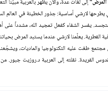
المرض"
إلى لغات عدة، والآن يظهر بالعربية مبيّناً الت
تي يطرحها لارشي أساسية: جذور الخطيئة في العالم ال
لمتجسد. يفسر الشفاء كفعل تمجيد الله، مشدداً على 
ية الفطرية. يعلّمنا لارشي عندما يستبد المرض بحيات
مجتمع طغت عليه التكنولوجيا والماديات، ويشجّعنا
قدوس الفريدة. نقلته إلى العربية د.روزيت جبور. من 