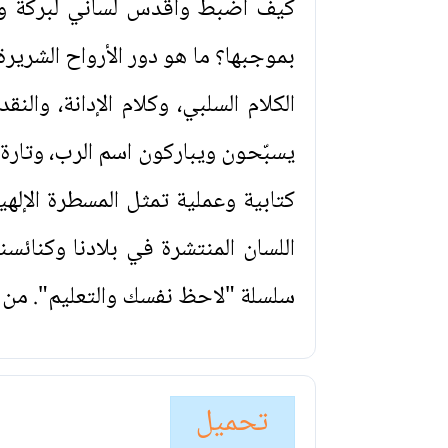
كيف أضبط وأقدس لساني لبركة وتش
بموجبها؟ ما هو دور الأرواح الشرير
الكلام السلبي، وكلام الإدانة، والن
يسبّحون ويباركون اسم الرب، وتارة
كتابية وعملية تمثل المسطرة الإل
اللسان المنتشرة في بلادنا وكنائسن
سلسلة "لاحظ نفسك والتعليم". من من
تحميل