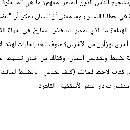
جيع الناس الذين أتعامل معهم؟ ما هي المسطرة ا
ة في خطايا اللسان؟ وما معنى أنّ اللسان يمكن أن "ي
قد الهدّام؟ ما الذي يفسر التناقض الصارخ في حياة ال
 أخرى يهزأون من الآخرين؟ سوف تجد إجابات لهذه الأ
هية لضبط وتقديس اللسان، وكذلك من خلال تسليط الض
ا. كتاب
لاحظ لسانك
(كيف تقدس... وتضبط لسانك؟)
شورات دار النشر الأسقفية - القاهرة.