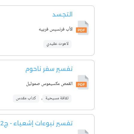
التجسد
الأب فرنسيس فرييه
لاهوت عقيدي
تفسير سفر ناحوم
القمص مكسيموس صموئيل
ثقافة مسيحية
,
كتاب مقدس
تفسير نبوءات إشعياء - ج2