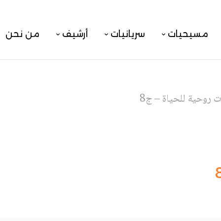
مسيحيات
سريانيات
أرشيف
من نحن
ت روحية للحياة – ج8