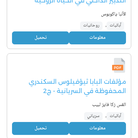
التدبير الداخلي في الحياة الروحية
الأنبا ياكوبوس
آبائيات
,
روحانيات
معلومات
تحميل
مؤلفات البابا ثيؤفيلوس السكندري
المحفوظة في السريانية - ج2
القس زكا فايز لبيب
آبائيات
,
سرياني
معلومات
تحميل