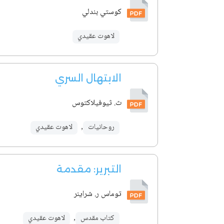
كوستي بندلي
لاهوت عقيدي
الابتهال السري
ث. ثيوفيلاكتوس
روحانيات
,
لاهوت عقيدي
التبرير: مقدمة
توماس ر. شراينر
كتاب مقدس
,
لاهوت عقيدي