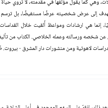
ات، وهي كما يقول مؤلفها في مقدمته، لا تروي حياة 
لا تهدف إلى عرض شخصيته عرضًا مستفيضًا، بل ترسم
يًا، إنما هي ارشادات ومواعظ أُلقيت خلال القداسات 
 عن شخصه ورسالته وعمله الخلاصي. الكتاب من تأليف ر
اسات لاهوتية ومن منشورات دار المشرق - بيروت. طُ
. بعد ذلك، انقرّ على السهم الموجود في أعلى الشاشة. س