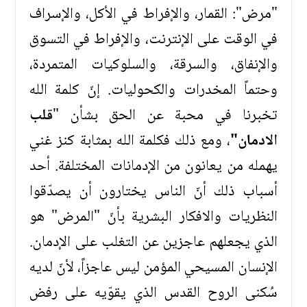
"مرض": القمار، والإفراط في الأكل، والإسراف
في الوقت على الإنترنت، والإفراط في التسوق
والإنفاق، والسرقة، والسلوكيات المتمردة،
وحتماً المخدرات والكحوليات. إنّ كلمة الله
تخبرنا في محبة عن الحق بشأن "
قلب
الادمان"
، ومع ذلك فكلمة الله بمثابة كنز غني
يهمله من يعانون من الإدمانات المختلفة. أحد
أسباب ذلك أنّ الناس يختارون أن يصدّقوا
النظريات والافكار البشرية بأنّ "المرض" هو
الذي يجعلهم عاجزين عن التغلب على الإدمان.
الإنسان المسيحي المؤمن ليس عاجزاً، لأنّ لديه
سُكنى الروح القدس الذي يقوّيه على رفض